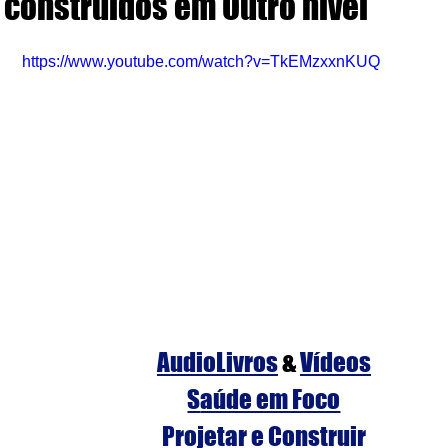
construídos em Outro nível
https://www.youtube.com/watch?v=TkEMzxxnKUQ
AudioLivros
&
Vídeos
S
aúde em Foco
Projetar e Construir