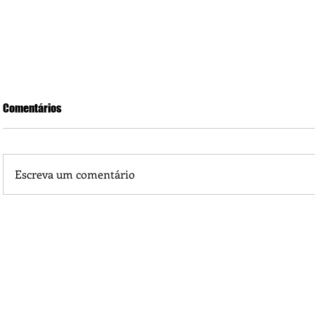
Comentários
Escreva um comentário
Sindicato Intermunicipal das Indústrias Madeireiras do Va