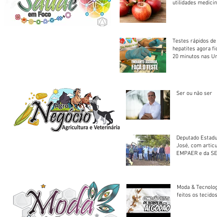
utilidades medicin
Testes rápidos de H
hepatites agora f
20 minutos nas U
Saúde
Ser ou não ser
Deputado Estadu
José, com artic
EMPAER e da SE
trator à Juruena
Moda & Tecnolo
feitos os tecido