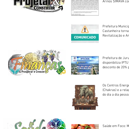
Arinos SIMAVA convoca à
Assembleia Extra
Prefeitura Munici
Castanheira torna
Revitalização e A
Centro Esportivo 
Prefeitura de Jur
disponibiliza IPT
desconto de 20% 
em cota única
Os Centros Energé
(Chakras) e a rel
do dia a dia pesso
Saúde em Foco: M