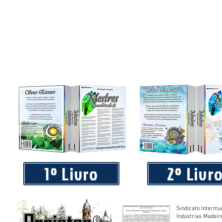
1º Livro
2º Livr
Sindicato Intermu
Indústrias Madeir