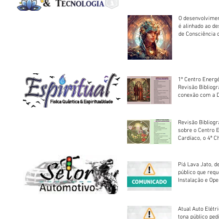
O desenvolvimen
é alinhado ao d
de Consciência 
sociedade
1º Centro Energé
Revisão Bibliog
conexão com a D
Revisão Bibliogr
sobre o Centro 
Cardíaco, o 4ª C
Piá Lava Jato, d
público que requ
Instalação e Op
Atual Auto Elétri
tona público ped