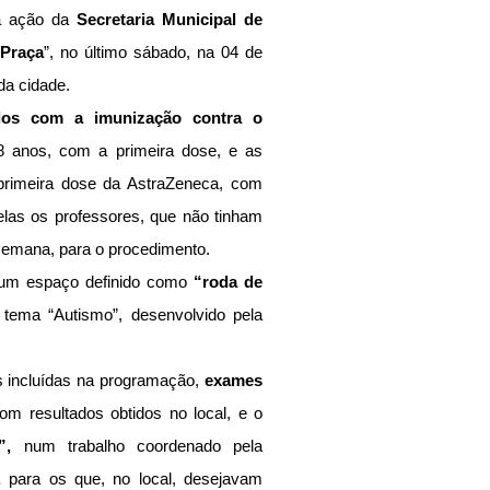
a ação da 
Secretaria Municipal de 
 Praça
”, no último sábado, na 04 de 
da cidade.
dos com a imunização contra o 
18 anos, com a primeira dose, e as 
primeira dose da AstraZeneca, com 
las os professores, que não tinham 
semana, para o procedimento.
o um espaço definido como 
“roda de 
tema “Autismo”, desenvolvido pela 
 incluídas na programação, 
exames 
com resultados obtidos no local, e o 
”,
 num trabalho coordenado pela 
,
 para os que, no local, desejavam 