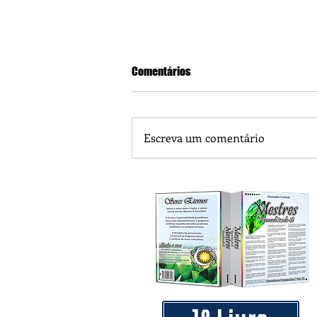
Comentários
Escreva um comentário
Praça 04 de Julho recebe novos
livre