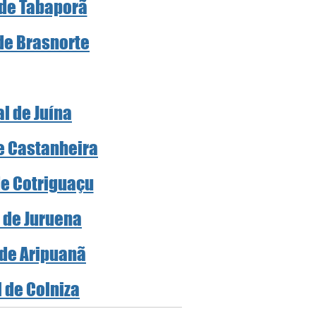
 de Tabaporã
 de Brasnorte
al de Juína
de Castanheira
de Cotriguaçu
l de Juruena
 de Aripuanã
l de Colniza