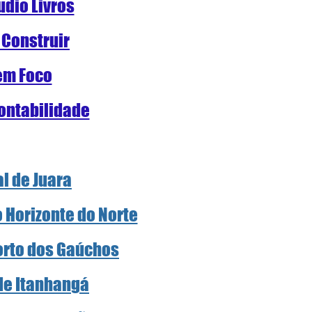
udio Livros
 Construir
em Foco
ontabilidade
al de Juara
o Horizonte do Norte
Porto dos Gaúchos
 de Itanhangá