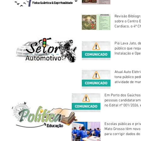
Revisão Bibliogr
sobre o Centro 
Cardíaco, o 4ª C
Piá Lava Jato, d
público que requ
Instalação e Op
Atual Auto Elétri
tona público ped
atividade de ma
reparação mecâ
Em Porto dos Gaúchos
pessoas candidataram
no Edital nº 001/2026, 
foram classificadas, e
vagas serão preenchid
Escolas públicas e pri
Mato Grosso têm novo
para corrigir dados do
Escolar 2026