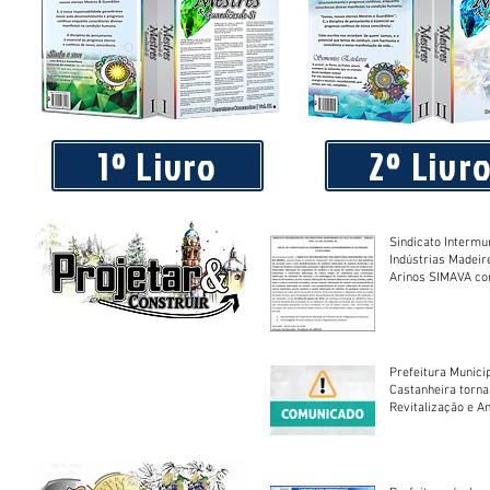
Sindicato Intermunicipal das Indústrias Madeireiras do Va
Arinos SIMAVA convoca à Assembleia Extraordinária
1º Livro
2º Livr
Sindicato Intermu
Indústrias Madeir
Arinos SIMAVA convoca à
Assembleia Extra
Prefeitura Munici
Castanheira torna
Revitalização e A
Centro Esportivo 