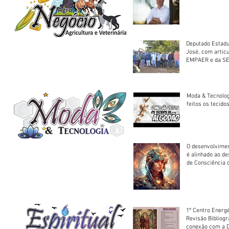
Deputado Estadu
José, com artic
EMPAER e da SE
trator à Juruena
Moda & Tecnolo
feitos os tecido
O desenvolvimen
é alinhado ao d
de Consciência 
sociedade
1º Centro Energé
Revisão Bibliog
conexão com a D