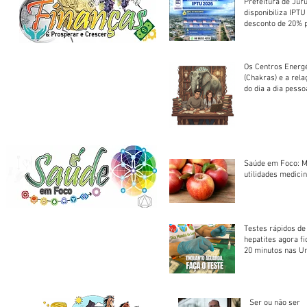
Prefeitura de Jur
disponibiliza IPT
desconto de 20% 
em cota única
Os Centros Energé
(Chakras) e a rel
do dia a dia pesso
Saúde em Foco: M
utilidades medicin
Testes rápidos de H
hepatites agora f
20 minutos nas U
Saúde
Ser ou não ser