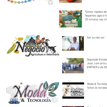
Testes rápidos de H
hepatites agora f
20 minutos nas U
Saúde
Ser ou não ser
Deputado Estadu
José, com artic
EMPAER e da SE
trator à Juruena
Moda & Tecnolo
feitos os tecido