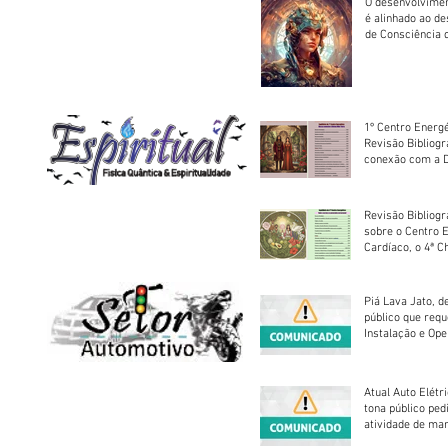
O desenvolvimen
é alinhado ao d
de Consciência 
sociedade
1º Centro Energé
Revisão Bibliog
conexão com a D
Revisão Bibliogr
sobre o Centro 
Cardíaco, o 4ª C
Piá Lava Jato, d
público que requ
Instalação e Op
Atual Auto Elétri
tona público ped
atividade de ma
reparação mecâ