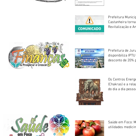
Prefeitura Munici
Castanheira torna
Revitalização e A
Centro Esportivo 
Prefeitura de Jur
disponibiliza IPT
desconto de 20% 
em cota única
Os Centros Energé
(Chakras) e a rel
do dia a dia pesso
Saúde em Foco: M
utilidades medicin