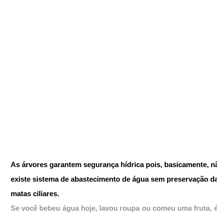
As árvores garantem segurança hídrica pois, basicamente, n
existe sistema de abastecimento de água sem preservação d
matas ciliares.
Se você bebeu água hoje, lavou roupa ou comeu uma fruta, é