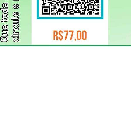
ELIZANGELA TRINDADE FOLHA PUBLICIDADE
CNPJ/PIX: 32.744.303/0001-05 Contato: 