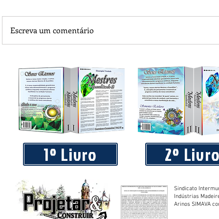
Escreva um comentário
Praça 04 de Julho recebe novos equipamentos de academi
livre
1º Livro
2º Livr
Sindicato Intermu
Indústrias Madeir
Arinos SIMAVA convoca à
Assembleia Extra