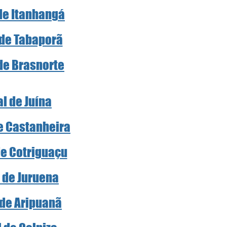
 de Itanhangá
 de Tabaporã
 de Brasnorte
al de Juína
de Castanheira
de Cotriguaçu
l de Juruena
 de Aripuanã