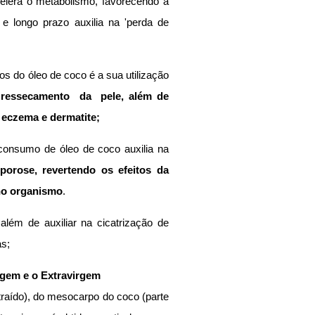
elera o metabolismo, favorecendo a 
 longo prazo auxilia na 'perda de 
os do óleo de coco é a sua utilização 
ressecamento  da  pele, além de 
, eczema e dermatite;
* Um estudo recente provou que o consumo de óleo de coco auxilia na 
orose, revertendo os efeitos da 
 no organismo
.
além de auxiliar na cicatrização de 
as;
rgem e o Extravirgem
raído), do mesocarpo do coco (parte 