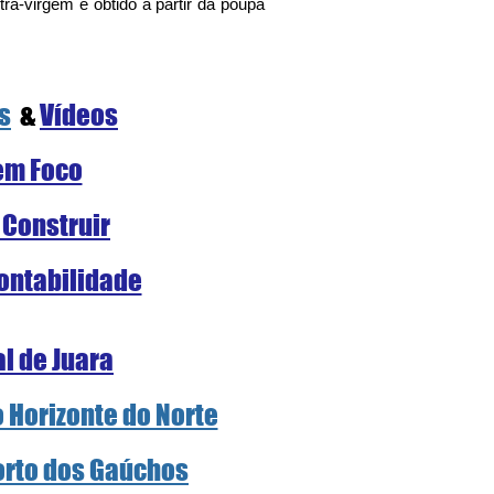
a-virgem é obtido a partir da poupa 
s
  &
Vídeos
em Foco
 Construir
ontabilidade
al de Juara
o Horizonte do Norte
Porto dos Gaúchos