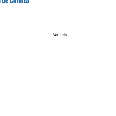
l de Colniza
Ver tudo