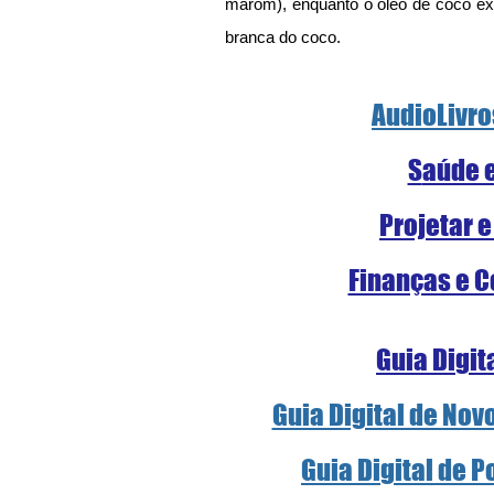
marom), enquanto o óleo de coco extr
branca do coco.
AudioLivro
S
aúde 
Projetar e
Finanças e C
Guia Digit
Guia Digital de Nov
Guia Digital de 