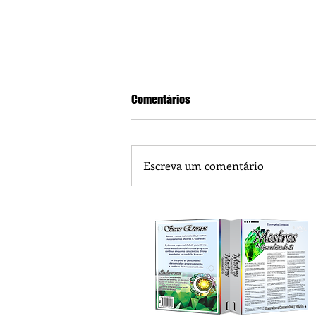
Comentários
Escreva um comentário
Piá Lava Jato, de Juara, torna pú