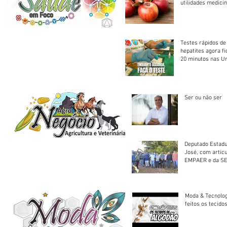
utilidades medicin
Testes rápidos de H
hepatites agora f
20 minutos nas U
Saúde
Ser ou não ser
Deputado Estadu
José, com artic
EMPAER e da SE
trator à Juruena
Moda & Tecnolo
feitos os tecido