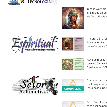
O desenvolvimen
é alinhado ao d
de Consciência 
sociedade
1º Centro Energé
Revisão Bibliog
conexão com a D
Revisão Bibliogr
sobre o Centro 
Cardíaco, o 4ª C
Piá Lava Jato, d
público que requ
Instalação e Op
Atual Auto Elétri
tona público ped