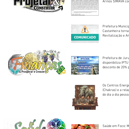
Arinos SIMAVA convoca à
Assembleia Extra
Prefeitura Munici
Castanheira torna
Revitalização e A
Centro Esportivo 
Prefeitura de Jur
disponibiliza IPT
desconto de 20% 
em cota única
Os Centros Energé
(Chakras) e a rel
do dia a dia pesso
Saúde em Foco: M