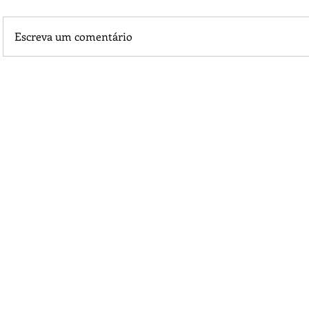
Escreva um comentário
Piá Lava Jato, de Juara, torna público que requereu licença
Instalação e Operação