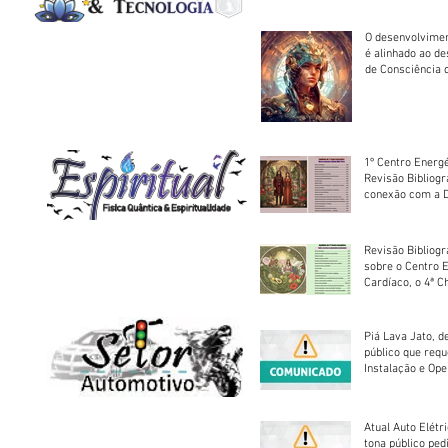
O desenvolvimen
é alinhado ao d
de Consciência 
sociedade
1º Centro Energé
Revisão Bibliog
conexão com a D
Revisão Bibliogr
sobre o Centro 
Cardíaco, o 4ª C
Piá Lava Jato, d
público que requ
Instalação e Op
Atual Auto Elétri
tona público ped