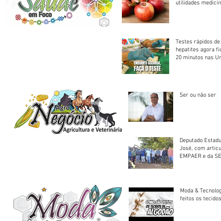
utilidades medicin
Testes rápidos de H
hepatites agora f
20 minutos nas U
Saúde
Ser ou não ser
Deputado Estadu
José, com artic
EMPAER e da SE
trator à Juruena
Moda & Tecnolo
feitos os tecido