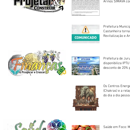
Arinos SIMAVA convoca à
Assembleia Extra
Prefeitura Munici
Castanheira torna
Revitalização e A
Centro Esportivo 
Prefeitura de Jur
disponibiliza IPT
desconto de 20% 
em cota única
Os Centros Energé
(Chakras) e a rel
do dia a dia pesso
Saúde em Foco: M