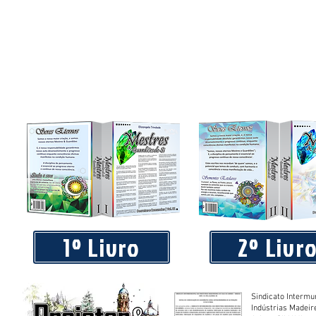
1º Livro
2º Livr
Sindicato Intermu
Indústrias Madeir