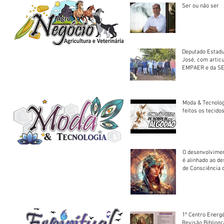
Ser ou não ser
Deputado Estadu
José, com artic
EMPAER e da SE
trator à Juruena
Moda & Tecnolo
feitos os tecido
O desenvolvimen
é alinhado ao d
de Consciência 
sociedade
1º Centro Energé
Revisão Bibliog