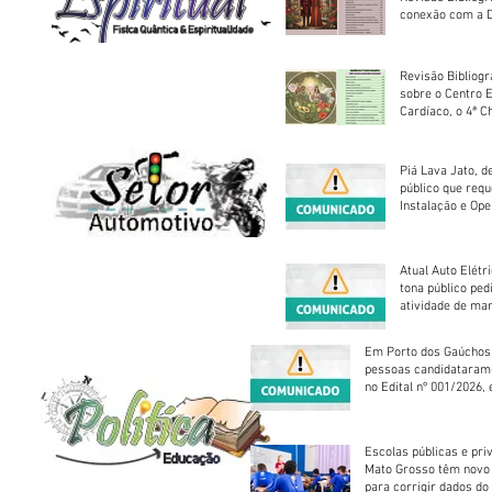
conexão com a D
Revisão Bibliogr
sobre o Centro 
Cardíaco, o 4ª C
Piá Lava Jato, d
público que requ
Instalação e Op
Atual Auto Elétri
tona público ped
atividade de ma
reparação mecâ
Em Porto dos Gaúchos
pessoas candidataram
no Edital nº 001/2026, 
foram classificadas, e
vagas serão preenchid
Escolas públicas e pri
Mato Grosso têm novo
para corrigir dados do