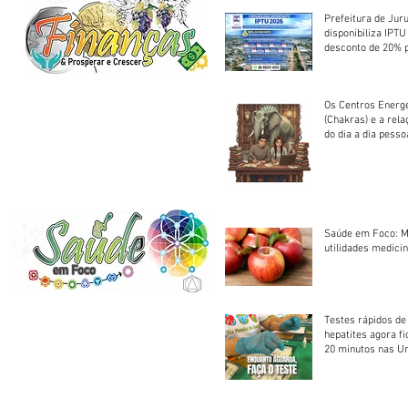
Prefeitura de Jur
disponibiliza IPT
desconto de 20% 
em cota única
Os Centros Energé
(Chakras) e a rel
do dia a dia pesso
Saúde em Foco: M
utilidades medicin
Testes rápidos de H
hepatites agora f
20 minutos nas U
Saúde