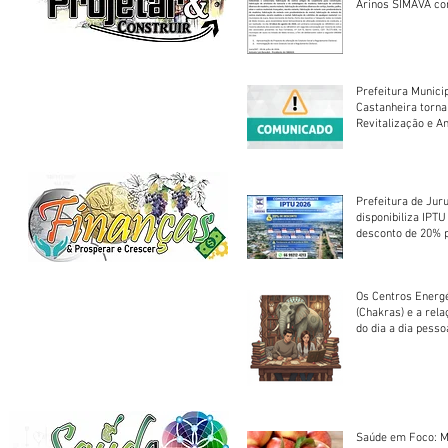
Arinos SIMAVA convoca à
Assembleia Extra
Prefeitura Munici
Castanheira torna
Revitalização e A
Centro Esportivo 
Prefeitura de Jur
disponibiliza IPT
desconto de 20% 
em cota única
Os Centros Energé
(Chakras) e a rel
do dia a dia pesso
Saúde em Foco: M