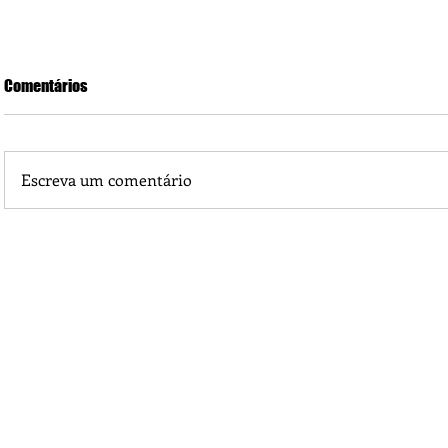
Comentários
Escreva um comentário
Piá Lava Jato, de Juara, torna público que requereu licença
Instalação e Operação