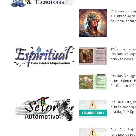
O desenvolvimen
é alinhado ao d
de Consciência 
sociedade
1º Centro Energé
Revisão Bibliog
conexão com a D
Revisão Bibliogr
sobre o Centro 
Cardíaco, o 4ª C
Piá Lava Jato, d
público que requ
Instalação e Op
Atual Auto Elétri
tona público ped