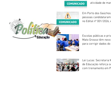
atividade de ma
reparação mecâ
Em Porto dos Gaúchos
pessoas candidataram
no Edital nº 001/2026, 
foram classificadas, e
vagas serão preenchid
Escolas públicas e pri
Mato Grosso têm novo
para corrigir dados do
Escolar 2026
Lei Lucas: Secretaria 
de Educação reforça 
com treinamento em P
Socorros