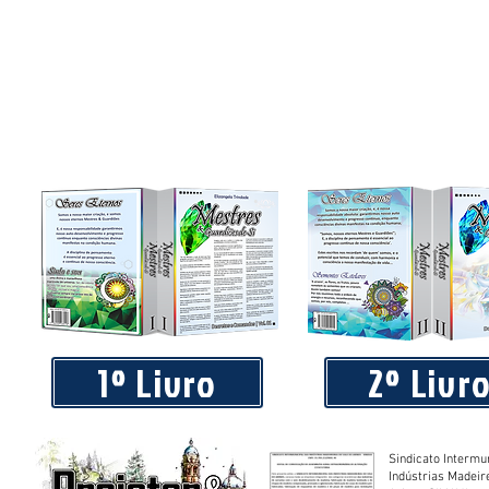
1º Livro
2º Livr
Sindicato Intermu
Indústrias Madeir