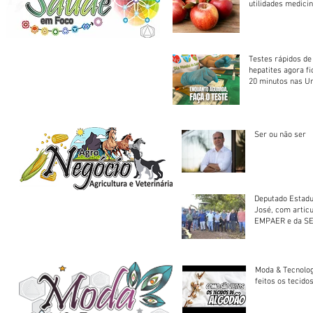
utilidades medicin
Testes rápidos de H
hepatites agora f
20 minutos nas U
Saúde
Ser ou não ser
Deputado Estadu
José, com artic
EMPAER e da SE
trator à Juruena
Moda & Tecnolo
feitos os tecido