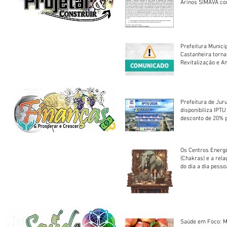
Arinos SIMAVA convoca à
Assembleia Extra
Prefeitura Munici
Castanheira torna
Revitalização e A
Centro Esportivo 
Prefeitura de Jur
disponibiliza IPT
desconto de 20% 
em cota única
Os Centros Energé
(Chakras) e a rel
do dia a dia pesso
Saúde em Foco: M