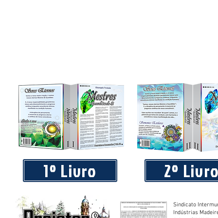
Praça 04 de Julho recebe novos equipamentos de academi
livre
1º Livro
2º Livr
Sindicato Intermu
Indústrias Madeir