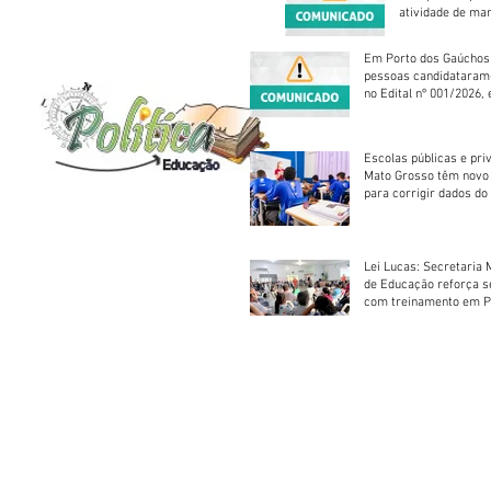
atividade de ma
reparação mecâ
Em Porto dos Gaúchos
pessoas candidataram
no Edital nº 001/2026, 
foram classificadas, e
vagas serão preenchid
Escolas públicas e pri
Mato Grosso têm novo
para corrigir dados do
Escolar 2026
Lei Lucas: Secretaria 
de Educação reforça 
com treinamento em P
Socorros