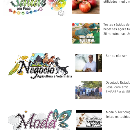
utilidades medicin
Testes rápidos de H
hepatites agora f
20 minutos nas U
Saúde
Ser ou não ser
Deputado Estadu
José, com artic
EMPAER e da SE
trator à Juruena
Moda & Tecnolo
feitos os tecido