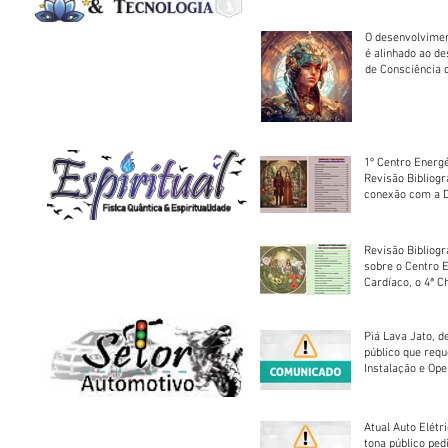
O desenvolvimen
é alinhado ao d
de Consciência 
sociedade
1º Centro Energé
Revisão Bibliog
conexão com a D
Revisão Bibliogr
sobre o Centro 
Cardíaco, o 4ª C
Piá Lava Jato, d
público que requ
Instalação e Op
Atual Auto Elétri
tona público ped