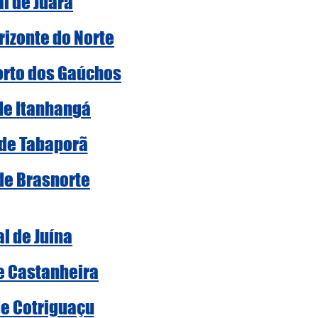
al de Juara
rizonte do Norte
Porto dos Gaúchos
 de Itanhangá
 de Tabaporã
 de Brasnorte
al de Juína
de Castanheira
de Cotriguaçu