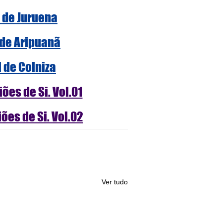
l de Juruena
 de Aripuanã
l de Colniza
ões de Si. Vol.01
ões de Si. Vol.02
Ver tudo