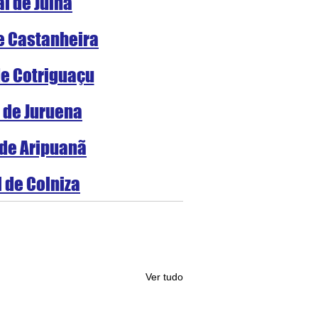
al de Juína
de Castanheira
de Cotriguaçu
l de Juruena
 de Aripuanã
l de Colniza
Ver tudo