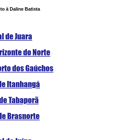
o à Daline Batista
al de Juara
rizonte do Norte
Porto dos Gaúchos
 de Itanhangá
 de Tabaporã
 de Brasnorte