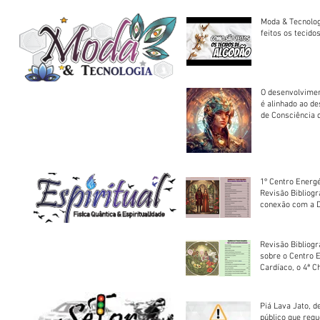
Moda & Tecnolo
feitos os tecido
O desenvolvimen
é alinhado ao d
de Consciência 
sociedade
1º Centro Energé
Revisão Bibliog
conexão com a D
Revisão Bibliogr
sobre o Centro 
Cardíaco, o 4ª C
Piá Lava Jato, d
público que requ