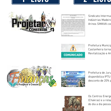
Sindicato Intermu
Indústrias Madeir
Arinos SIMAVA convoca à
Assembleia Extra
Prefeitura Munici
Castanheira torna
Revitalização e A
Centro Esportivo 
Prefeitura de Jur
disponibiliza IPT
desconto de 20% 
em cota única
Os Centros Energé
(Chakras) e a rel
do dia a dia pesso