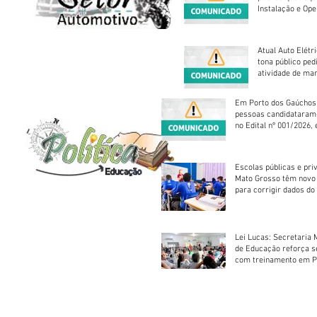
Instalação e Op
Atual Auto Elétri
tona público ped
atividade de ma
reparação mecâ
Em Porto dos Gaúchos
pessoas candidataram
no Edital nº 001/2026, 
foram classificadas, e
vagas serão preenchid
Escolas públicas e pri
Mato Grosso têm novo
para corrigir dados do
Escolar 2026
Lei Lucas: Secretaria 
de Educação reforça 
com treinamento em P
Socorros