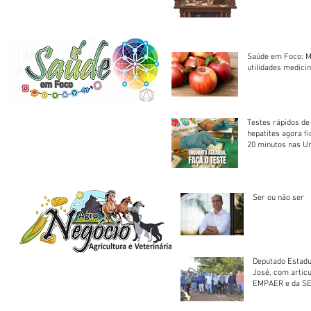
Saúde em Foco: M
utilidades medicin
Testes rápidos de H
hepatites agora f
20 minutos nas U
Saúde
Ser ou não ser
Deputado Estadu
José, com artic
EMPAER e da SE
trator à Juruena