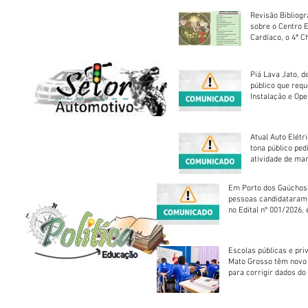
Revisão Bibliogr
sobre o Centro 
Cardíaco, o 4ª C
Piá Lava Jato, d
público que requ
Instalação e Op
Atual Auto Elétri
tona público ped
atividade de ma
reparação mecâ
Em Porto dos Gaúchos
pessoas candidataram
no Edital nº 001/2026, 
foram classificadas, e
vagas serão preenchid
Escolas públicas e pri
Mato Grosso têm novo
para corrigir dados do
Escolar 2026