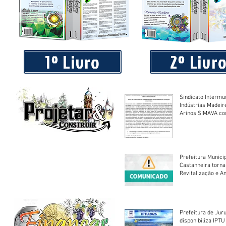
Piá Lava Jato, de Juara, torna público que requereu licença
Instalação e Operação
1º Livro
2º Livr
Sindicato Intermu
Indústrias Madeir
Arinos SIMAVA convoca à
Assembleia Extra
Prefeitura Munici
Castanheira torna
Revitalização e A
Centro Esportivo 
Prefeitura de Jur
disponibiliza IPT