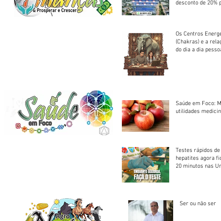
desconto de 20% 
em cota única
Os Centros Energé
(Chakras) e a rel
do dia a dia pesso
Saúde em Foco: M
utilidades medicin
Testes rápidos de H
hepatites agora f
20 minutos nas U
Saúde
Ser ou não ser