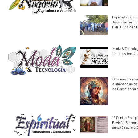
Deputado Estadu
José, com artic
EMPAER e da SE
trator à Juruena
Moda & Tecnolo
feitos os tecido
O desenvolvimen
é alinhado ao d
de Consciência 
sociedade
1º Centro Energé
Revisão Bibliog
conexão com a D