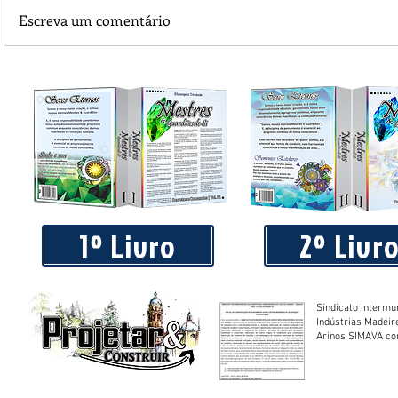
Escreva um comentário
Praça 04 de Julho recebe novos equipamentos de academi
livre
1º Livro
2º Livr
Sindicato Intermu
Indústrias Madeir
Arinos SIMAVA convoca à
Assembleia Extra