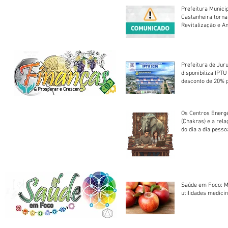
Prefeitura Munici
Castanheira torna
Revitalização e A
Centro Esportivo 
Prefeitura de Jur
disponibiliza IPT
desconto de 20% 
em cota única
Os Centros Energé
(Chakras) e a rel
do dia a dia pesso
Saúde em Foco: M
utilidades medicin