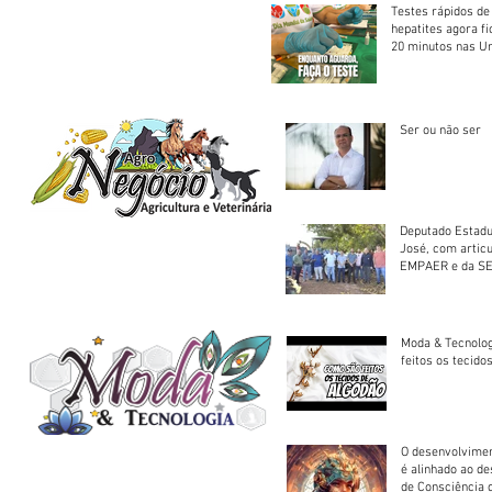
Testes rápidos de H
hepatites agora f
20 minutos nas U
Saúde
Ser ou não ser
Deputado Estadu
José, com artic
EMPAER e da SE
trator à Juruena
Moda & Tecnolo
feitos os tecido
O desenvolvimen
é alinhado ao d
de Consciência 