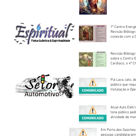
sociedade
1º Centro Energé
Revisão Bibliog
conexão com a D
Revisão Bibliogr
sobre o Centro 
Cardíaco, o 4ª C
Piá Lava Jato, d
público que requ
Instalação e Op
Atual Auto Elétri
tona público ped
atividade de ma
reparação mecâ
Em Porto dos Gaúchos
pessoas candidataram