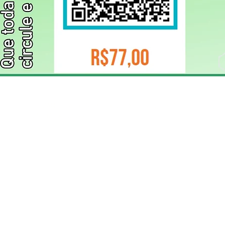
ELIZANGELA TRINDADE FOLHA PUBLICIDADE
CNPJ/PIX: 32.744.303/0001-05 Contato: 