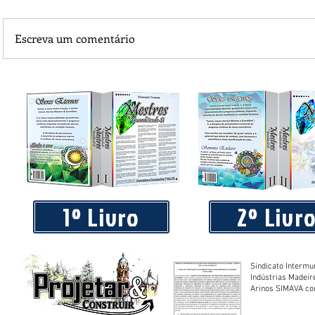
Escreva um comentário
Praça 04 de Julho recebe novos equipamentos de academi
livre
1º Livro
2º Livr
Sindicato Intermu
Indústrias Madeir
Arinos SIMAVA convoca à
Assembleia Extra