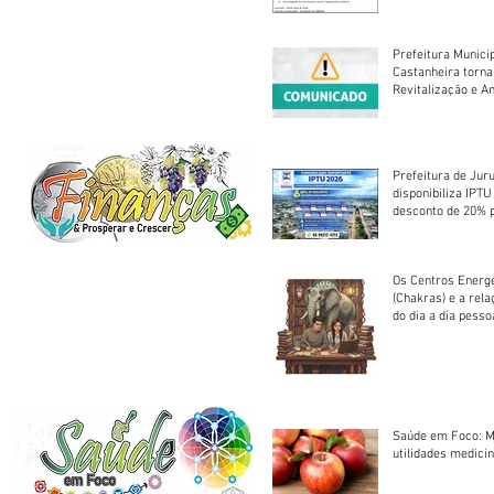
Prefeitura Munici
Castanheira torna
Revitalização e A
Centro Esportivo 
Prefeitura de Jur
disponibiliza IPT
desconto de 20% 
em cota única
Os Centros Energé
(Chakras) e a rel
do dia a dia pesso
Saúde em Foco: M
utilidades medicin