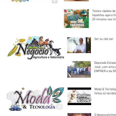
Testes rápidos de H
hepatites agora f
20 minutos nas U
Saúde
Ser ou não ser
Deputado Estadu
José, com artic
EMPAER e da SE
trator à Juruena
Moda & Tecnolo
feitos os tecido
O desenvolvimen