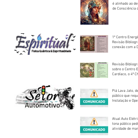
é alinhado ao d
de Consciência 
sociedade
1º Centro Energé
Revisão Bibliog
conexão com a D
Revisão Bibliogr
sobre o Centro 
Cardíaco, o 4ª C
Piá Lava Jato, d
público que requ
Instalação e Op
Atual Auto Elétri
tona público ped
atividade de ma
reparação mecâ