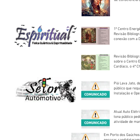
sociedade
1º Centro Energé
Revisão Bibliog
conexão com a D
Revisão Bibliogr
sobre o Centro 
Cardíaco, o 4ª C
Piá Lava Jato, d
público que requ
Instalação e Op
Atual Auto Elétri
tona público ped
atividade de ma
reparação mecâ
Em Porto dos Gaúchos
pessoas candidataram