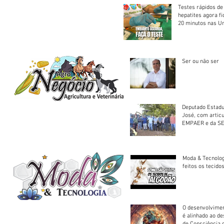
Testes rápidos de H
hepatites agora f
20 minutos nas U
Saúde
Ser ou não ser
Deputado Estadu
José, com artic
EMPAER e da SE
trator à Juruena
Moda & Tecnolo
feitos os tecido
O desenvolvimen
é alinhado ao d
de Consciência 