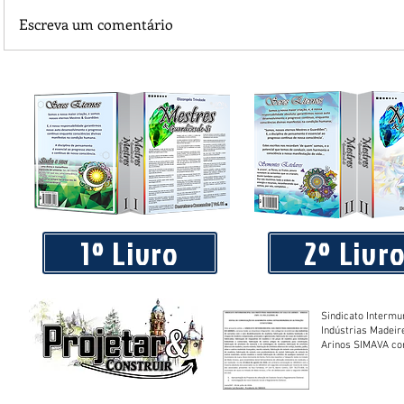
Escreva um comentário
Piá Lava Jato, de Juara, torna público que requereu licença
Instalação e Operação
1º Livro
2º Livr
Sindicato Intermu
Indústrias Madeir
Arinos SIMAVA convoca à
Assembleia Extra