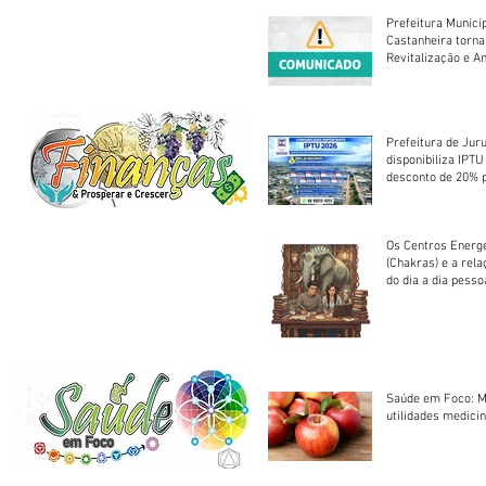
Prefeitura Munici
Castanheira torna
Revitalização e A
Centro Esportivo 
Prefeitura de Jur
disponibiliza IPT
desconto de 20% 
em cota única
Os Centros Energé
(Chakras) e a rel
do dia a dia pesso
Saúde em Foco: M
utilidades medicin