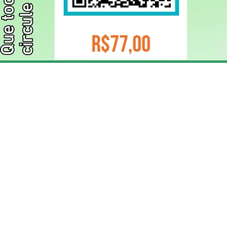
ELIZANGELA TRINDADE FOLHA PUBLICIDADE
CNPJ/PIX: 32.744.303/0001-05 Contato: 