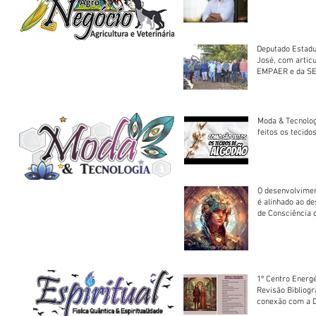
Deputado Estadu
José, com artic
EMPAER e da SE
trator à Juruena
Moda & Tecnolo
feitos os tecido
O desenvolvimen
é alinhado ao d
de Consciência 
sociedade
1º Centro Energé
Revisão Bibliog
conexão com a D