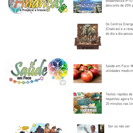
disponibiliza IPT
desconto de 20% 
em cota única
Os Centros Energé
(Chakras) e a rel
do dia a dia pesso
Saúde em Foco: M
utilidades medicin
Testes rápidos de H
hepatites agora f
20 minutos nas U
Saúde
Ser ou não ser