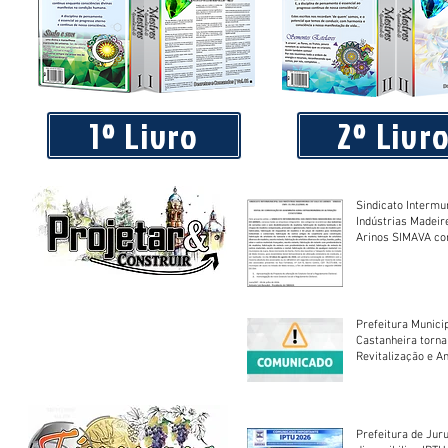
Praça 04 de Julho recebe novos equipamentos de academi
livre
1º Livro
2º Livr
Sindicato Intermu
Indústrias Madeir
Arinos SIMAVA convoca à
Assembleia Extra
Prefeitura Munici
Castanheira torna
Revitalização e A
Centro Esportivo 
Prefeitura de Jur