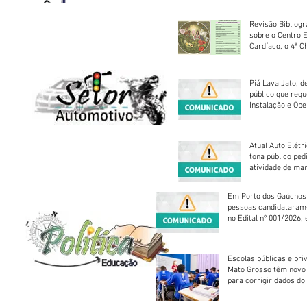
Revisão Bibliogr
sobre o Centro 
Cardíaco, o 4ª C
Piá Lava Jato, d
público que requ
Instalação e Op
Atual Auto Elétri
tona público ped
atividade de ma
reparação mecâ
Em Porto dos Gaúchos
pessoas candidataram
no Edital nº 001/2026, 
foram classificadas, e
vagas serão preenchid
Escolas públicas e pri
Mato Grosso têm novo
para corrigir dados do
Escolar 2026