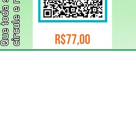
ELIZANGELA TRINDADE FOLHA PUBLICIDADE
CNPJ/PIX: 32.744.303/0001-05 Contato: 