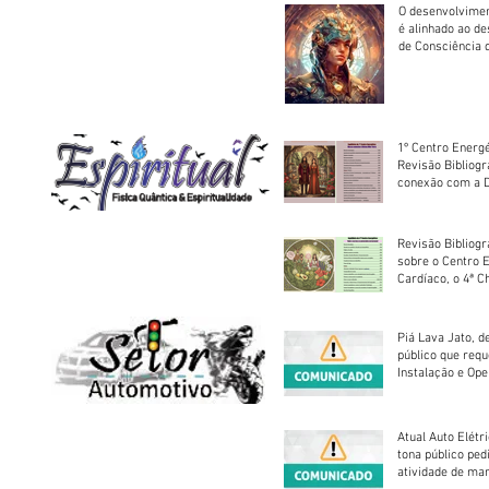
O desenvolvimen
é alinhado ao d
de Consciência 
sociedade
1º Centro Energé
Revisão Bibliog
conexão com a D
Revisão Bibliogr
sobre o Centro 
Cardíaco, o 4ª C
Piá Lava Jato, d
público que requ
Instalação e Op
Atual Auto Elétri
tona público ped
atividade de ma