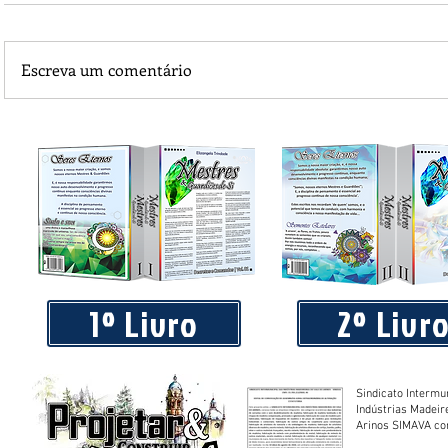
Escreva um comentário
Praça 04 de Julho recebe novos equipamentos de academi
livre
1º Livro
2º Livr
Sindicato Intermu
Indústrias Madeir
Arinos SIMAVA convoca à
Assembleia Extra