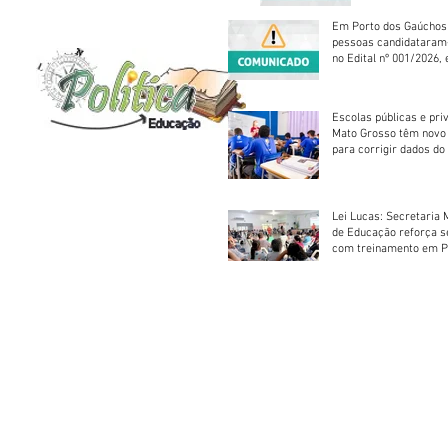
reparação mecâ
Em Porto dos Gaúchos
pessoas candidataram
no Edital nº 001/2026, 
foram classificadas, e
vagas serão preenchid
Escolas públicas e pri
Mato Grosso têm novo
para corrigir dados do
Escolar 2026
Lei Lucas: Secretaria 
de Educação reforça 
com treinamento em P
Socorros