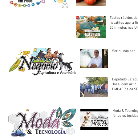
Testes rápidos de H
hepatites agora f
20 minutos nas U
Saúde
Ser ou não ser
Deputado Estadu
José, com artic
EMPAER e da SE
trator à Juruena
Moda & Tecnolo
feitos os tecido