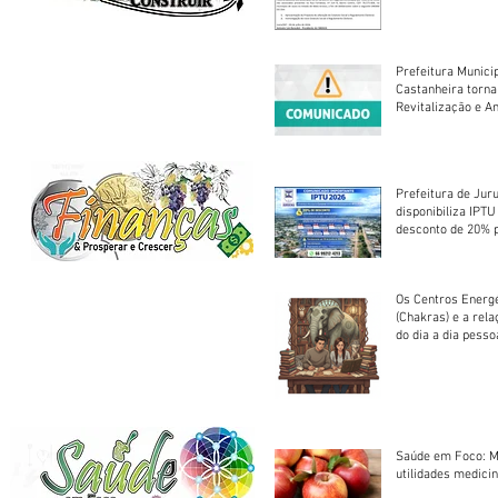
Prefeitura Munici
Castanheira torna
Revitalização e A
Centro Esportivo 
Prefeitura de Jur
disponibiliza IPT
desconto de 20% 
em cota única
Os Centros Energé
(Chakras) e a rel
do dia a dia pesso
Saúde em Foco: M
utilidades medicin