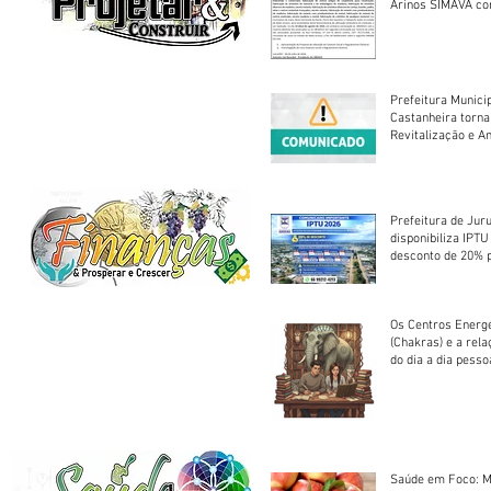
Arinos SIMAVA convoca à
Assembleia Extra
Prefeitura Munici
Castanheira torna
Revitalização e A
Centro Esportivo 
Prefeitura de Jur
disponibiliza IPT
desconto de 20% 
em cota única
Os Centros Energé
(Chakras) e a rel
do dia a dia pesso
Saúde em Foco: M