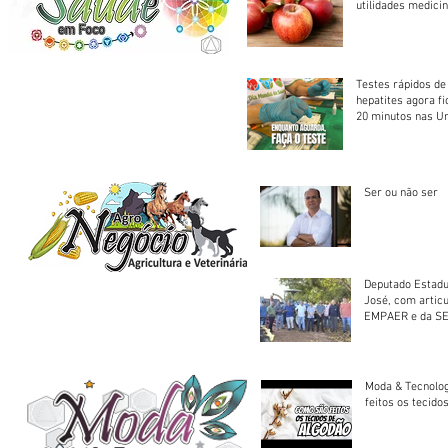
utilidades medicin
Testes rápidos de H
hepatites agora f
20 minutos nas U
Saúde
Ser ou não ser
Deputado Estadu
José, com artic
EMPAER e da SE
trator à Juruena
Moda & Tecnolo
feitos os tecido