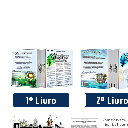
Praça 04 de Julho recebe novos equipamentos de academi
livre
1º Livro
2º Livr
Sindicato Intermu
Indústrias Madeir