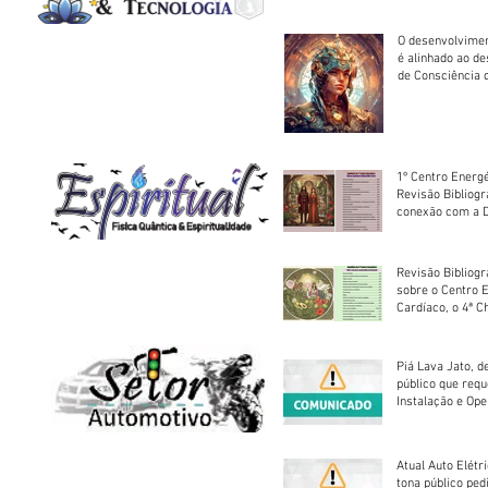
O desenvolvimen
é alinhado ao d
de Consciência 
sociedade
1º Centro Energé
Revisão Bibliog
conexão com a D
Revisão Bibliogr
sobre o Centro 
Cardíaco, o 4ª C
Piá Lava Jato, d
público que requ
Instalação e Op
Atual Auto Elétri
tona público ped