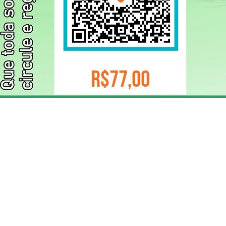
ELIZANGELA TRINDADE FOLHA PUBLICIDADE
CNPJ/PIX: 32.744.303/0001-05 Contato: 