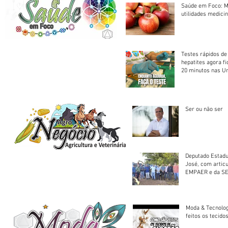
Saúde em Foco: M
utilidades medicin
Testes rápidos de H
hepatites agora f
20 minutos nas U
Saúde
Ser ou não ser
Deputado Estadu
José, com artic
EMPAER e da SE
trator à Juruena
Moda & Tecnolo
feitos os tecido