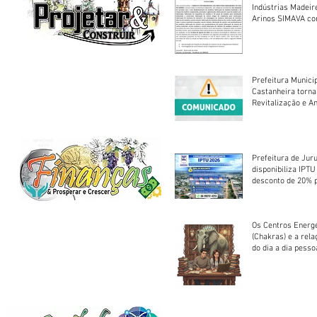
Indústrias Madeir
Arinos SIMAVA convoca à
Assembleia Extra
Prefeitura Munici
Castanheira torna
Revitalização e A
Centro Esportivo 
Prefeitura de Jur
disponibiliza IPT
desconto de 20% 
em cota única
Os Centros Energé
(Chakras) e a rel
do dia a dia pesso