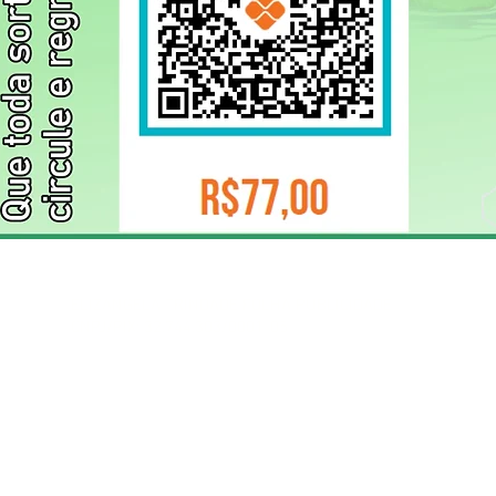
ELIZANGELA TRINDADE FOLHA PUBLICIDADE
CNPJ/PIX: 32.744.303/0001-05 Contato: 