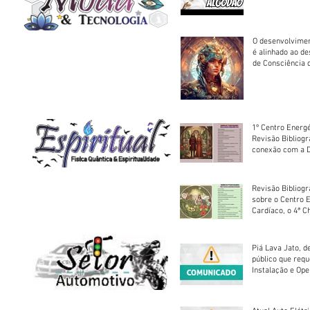
O desenvolvimen
é alinhado ao d
de Consciência 
sociedade
1º Centro Energé
Revisão Bibliog
conexão com a D
Revisão Bibliogr
sobre o Centro 
Cardíaco, o 4ª C
Piá Lava Jato, d
público que requ
Instalação e Op