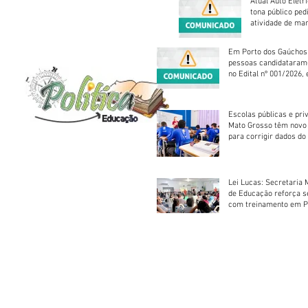
Atual Auto Elétri
tona público ped
atividade de ma
reparação mecâ
Em Porto dos Gaúchos
pessoas candidataram
no Edital nº 001/2026, 
foram classificadas, e
vagas serão preenchid
Escolas públicas e pri
Mato Grosso têm novo
para corrigir dados do
Escolar 2026
Lei Lucas: Secretaria 
de Educação reforça 
com treinamento em P
Socorros