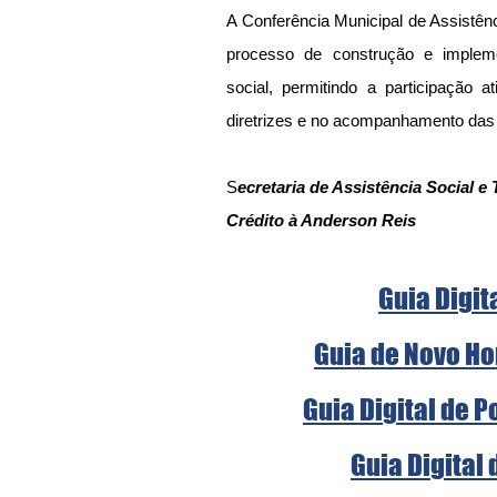
A Conferência Municipal de Assistênc
processo de construção e implemen
social, permitindo a participação a
diretrizes e no acompanhamento da
S
ecretaria de Assistência Social e 
Crédito à Anderson Reis
Guia Digit
Guia de Novo Ho
Guia Digital de 
Guia Digital