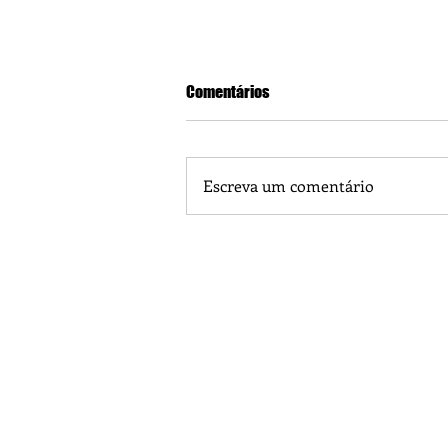
Comentários
Escreva um comentário
Praça 04 de Julho recebe novos
livre