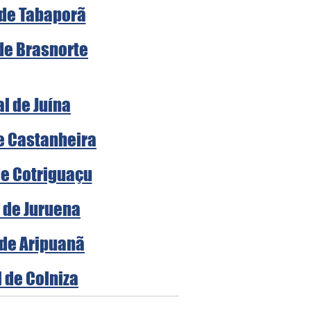
 de Tabaporã
 de Brasnorte
al de Juína
de Castanheira
de Cotriguaçu
l de Juruena
 de Aripuanã
l de Colniza