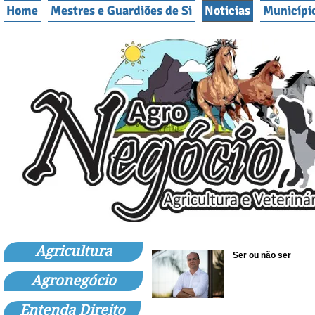
Home
Mestres e Guardiões de Si
Noticias
Municípi
Agricultura
Ser ou não ser
Agronegócio
Entenda Direito