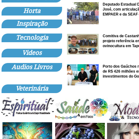
Deputado Estadual D
José, com articulaç
Horta
EMPAER e da SEAF 
trator à Juruena
Inspiração
Comitiva de Castanhe
Tecnologia
projeto referência 
ovinocultura em Tap
Videos
Audios Livros
Porto dos Gaúchos 
de R$ 426 milhões 
investimentos do G
MT
Veterinária