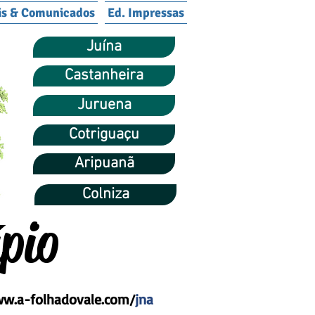
is & Comunicados
Ed. Impressas
Juína
Castanheira
Juruena
Cotriguaçu
Aripuanã
Colniza
pio
w.a-folhadovale.com/
jna