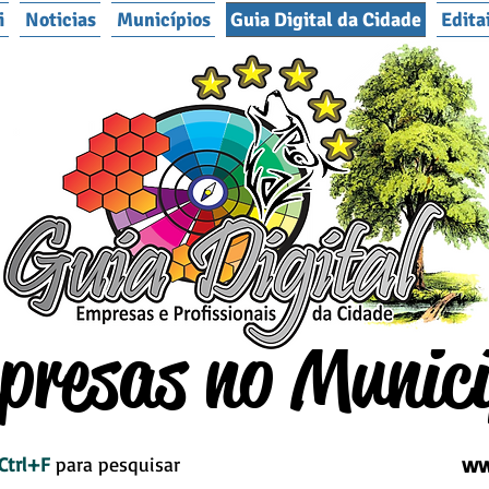
i
Noticias
Municípios
Guia Digital da Cidade
Edita
presas no Municí
ww
Ctrl+F
para pesquisar