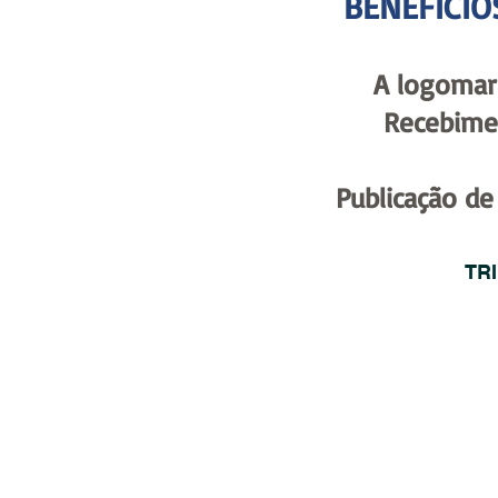
BENEFÍCIO
A logomarc
Recebimen
Publicação de 
TR