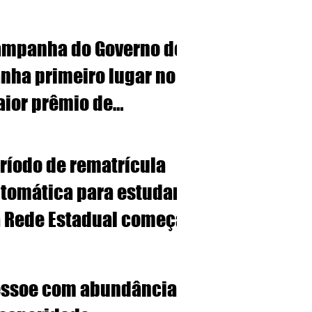
mpanha do Governo de MT
nha primeiro lugar no
ior prêmio de
blicidade do Centro-
ste
ríodo de rematrícula
tomática para estudantes
 Rede Estadual começa na
gunda-feira (29)
ssoe com abundância,