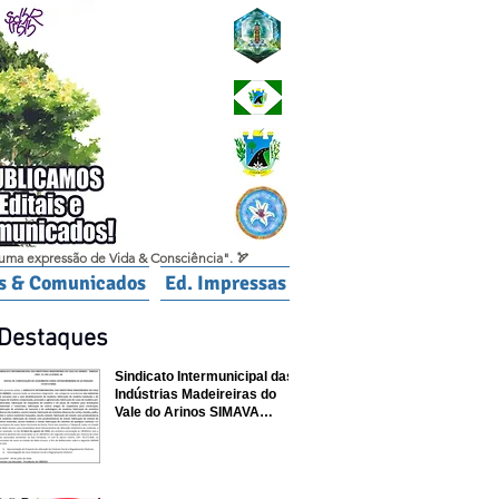
uma expressão de Vida & Consciência". 🏹
is & Comunicados
Ed. Impressas
Destaques
Sindicato Intermunicipal das
Indústrias Madeireiras do
Vale do Arinos SIMAVA
convoca à Assembleia
Extraordinária