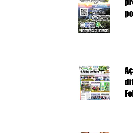
pr
po
ju
Ci
Aç
di
Fo