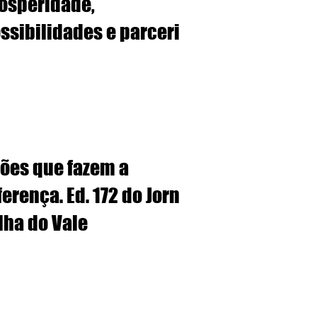
osperidade,
ssibilidades e parcerias,
nto ao Guia Digital da
dade
ões que fazem a
ferença. Ed. 172 do Jornal A
lha do Vale