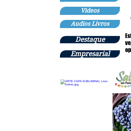
Videos
Audios Livros
Es
Destaque
ve
op
Empresarial