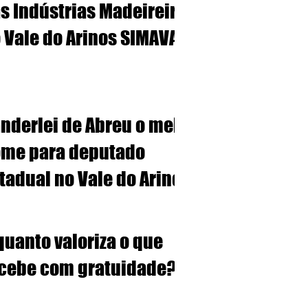
s Indústrias Madeireiras
Vale do Arinos SIMAVA
nvoca à Assembleia
traordinária
nderlei de Abreu o melhor
me para deputado
tadual no Vale do Arinos
quanto valoriza o que
cebe com gratuidade?