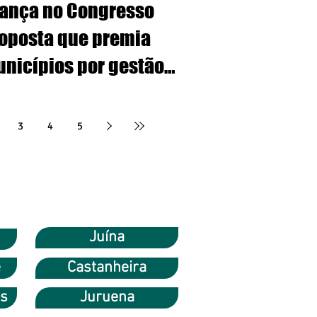
ança no Congresso
oposta que premia
nicípios por gestão
iciente de resíduos
lidos
3
4
5
Juína
e
Castanheira
os
Juruena