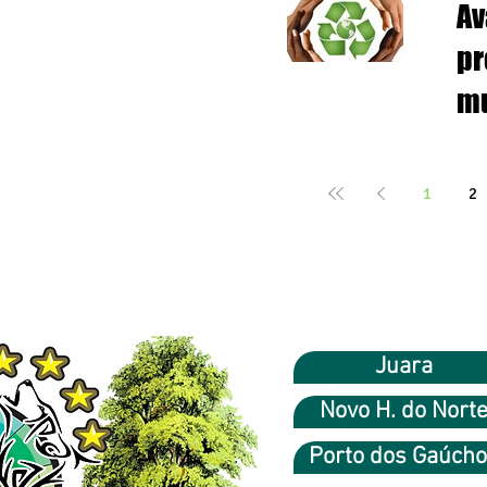
Av
pr
mu
ef
só
1
2
Juara
Novo H. do Nort
Porto dos Gaúch