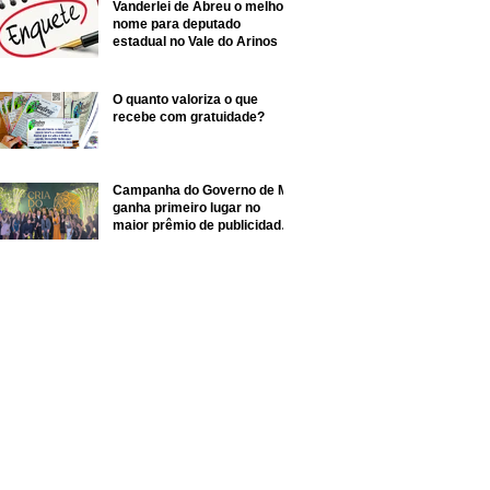
Vanderlei de Abreu o melhor
nome para deputado
estadual no Vale do Arinos
O quanto valoriza o que
recebe com gratuidade?
nfira, o que pensa o Ex-prefeito de Juara, sobre o
le do Rio Arinos e Vale do Rio Juruena
Campanha do Governo de MT
ganha primeiro lugar no
maior prêmio de publicidade
do Centro-Oeste