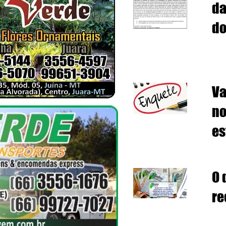
da
do 
co
Ex
Va
no
es
O 
re