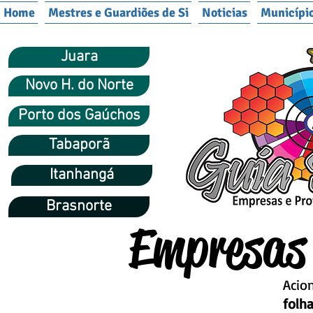
Home
Mestres e Guardiões de Si
Noticias
Municípi
Juara
Novo H. do Norte
Porto dos Gaúchos
Tabaporã
Itanhangá
Brasnorte
Empresas 
Acio
folh