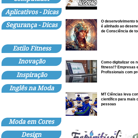
Aplicativos - Dicas
O desenvolvimento t
Segurança - Dicas
é alinhado ao desen
de Consciência de t
sociedade
Estilo Fitness
Inovação
Como digitalizar os 
fitness!? Empresas 
Profissionais com p
Inspiração
online vendem mais!
Inglês na Moda
MT Ciências leva co
científico para mais 
pessoas
Moda em Cores
Design