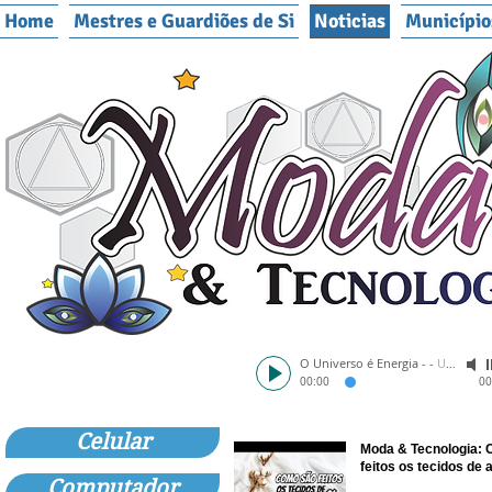
Home
Mestres e Guardiões de Si
Noticias
Município
O Universo é Energia -
-
Unknown Artist
00:00
00
Celular
Moda & Tecnologia:
feitos os tecidos de 
Computador