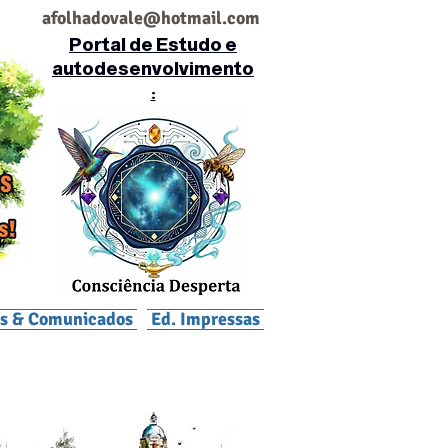
af
olhadovale@hotmail.com
Portal de Estudo e
autodesenvolvimento
:
is & Comunicados
Ed. Impressas