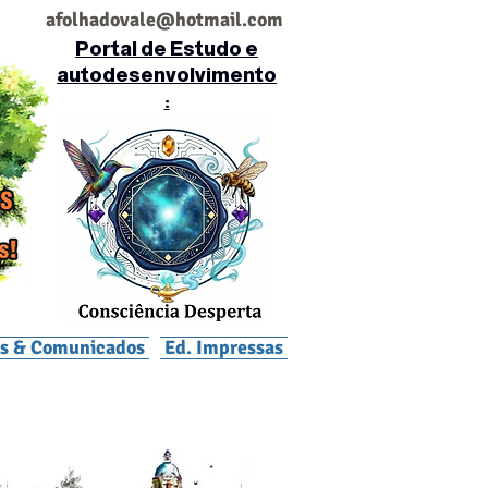
af
olhadovale@hotmail.com
Portal de Estudo e
autodesenvolvimento
:
is & Comunicados
Ed. Impressas