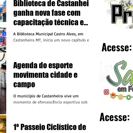
Biblioteca de Castanheira
ganha nova fase com
capacitação técnica e
ações de incentivo à
A Biblioteca Municipal Castro Alves, em
leitura
Castanheira MT, inicia um novo capítulo em
Acesse:
sua história após a retomada das atividades
pela atual gestão municipal. Como parte
desse processo de revitalização, o espaço
Agenda do esporte
recebeu, no dia 8 de abril de 2026 uma
consultoria técnica especializada voltada à
movimenta cidade e
reorganização e fortalecimento de suas
campo
funções culturais. A ação foi conduzida pela
bibliotecária Alessandra Assis Soares, do
O município de Castanheira vive um
Instituto Saberes, e integra um programa
momento de efervescência esportiva sob a
estadual de capacitaç
coordenação do Secretário de Esportes,
Acesse:
Professor Julio Cézar Nascimento, que
consolidou um calendário diversificado para
1º Passeio Ciclístico de
este início de ano. O planejamento