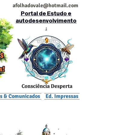
af
olhadovale@hotmail.com
Portal de Estudo e
autodesenvolvimento
:
is & Comunicados
Ed. Impressas