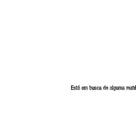
ELIZANGELA TRINDADE
Está em busca de alguma matéri
CNPJ/PIX: 32.744.30