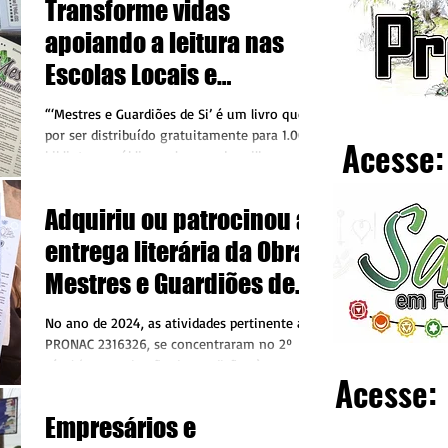
Transforme vidas
apoiando a leitura nas
Escolas Locais e
bibliotecas públicas de
“‘Mestres e Guardiões de Si’ é um livro que
todo o Brasil
por ser distribuído gratuitamente para 1.000
Acesse:
bibliotecas públicas, alcançando milhares de...
Adquiriu ou patrocinou a
entrega literária da Obra:
Mestres e Guardiões de
Si. Vol.01?
No ano de 2024, as atividades pertinente ao
PRONAC 2316326, se concentraram no 2º
nível (oportunização de condições à quem
Acesse:
adquiriu o...
Empresários e