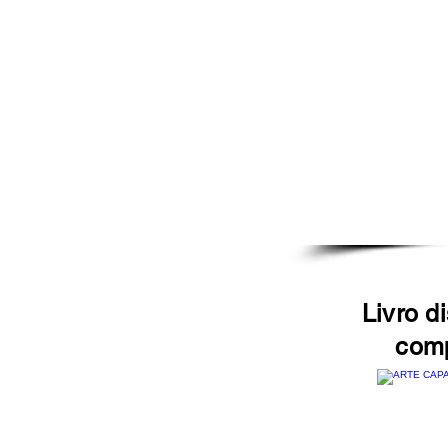
Livro d
comp