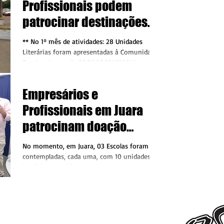
Profissionais podem
patrocinar destinações
literárias à Comunidade
** No 1º mês de atividades: 28 Unidades
Escolar, dentro de projeto
Literárias foram apresentadas à Comunidade
Escolar, dentro do PRONAC 2316326 Um
cultural
projeto que...
Empresários e
Profissionais em Juara
patrocinam doação
literária à 1ª Escola
No momento, em Juara, 03 Escolas foram
Pública, dentro de projeto
contempladas, cada uma, com 10 unidades
literárias patrocinadas por empresas e
cultural
profissionais...