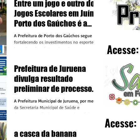
Entre um jogo e outro dos
Jogos Escolares em Juína,
Porto dos Gaúchos é a
presença
A Prefeitura de Porto dos Gaúchos segue
fortalecendo os investimentos no esporte e
Acesse:
incentivando o futuro das crianças e
adolescentes do município. A gestão do
prefeito Vanderlei mantém ações em diversas
Prefeitura de Juruena
áreas, como saúde, educação e infraestrutura,
sem deixar de lado o esporte, considerado
divulga resultado
uma das grandes tradições culturais da
preliminar de processo
cidade. Segundo o secretário municipal de
Esportes, Vilmar, investir no esporte é
seletivo da Saúde
A Prefeitura Municipal de Juruena, por meio
também investir na formação dos jovens e
da Secretaria Municipal de Saúde e
na união da comunidade. “O
Saneamento, divulgou nesta quinta-feira
Acesse:
(30) o resultado preliminar da classificação
dos candidatos do Processo Seletivo
a casca da banana
Simplificado nº 001/2026. O edital