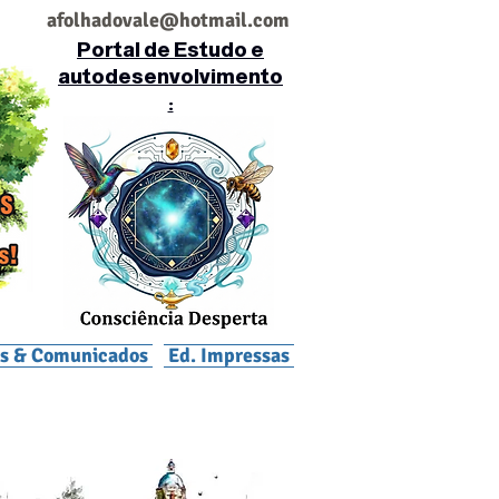
af
olhadovale@hotmail.com
Portal de Estudo e
autodesenvolvimento
:
is & Comunicados
Ed. Impressas