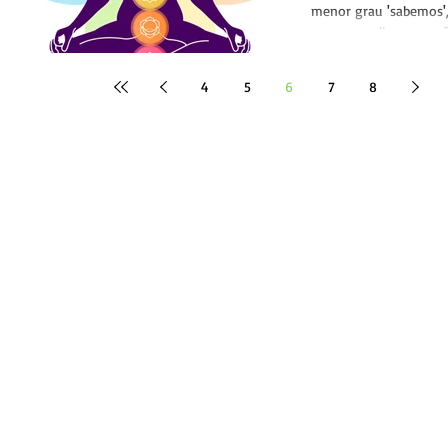
menor grau 'sabemos'
mesmo realizamos açõe
são condizentes à...
4
5
6
7
8