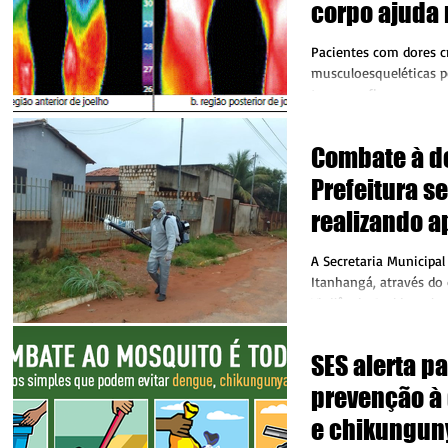
corpo ajuda
diagnóstico 
Pacientes com dores c
inflamações
musculoesqueléticas p
termografia, exame qu
de...
Combate à d
Prefeitura s
realizando a
fumacê
A Secretaria Municipal
Itanhangá, através do
Vigilância Ambiental, 
ações de combate ao...
SES alerta p
prevenção à 
e chikungun