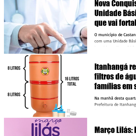
Nova Conqui
Unidade Bás
que vai fort
à saúde no V
O município de Castan
Seringal
com uma Unidade Bási
inserida no Novo PAC
significativo...
Itanhangá r
filtros de ág
famílias em 
vulnerabilid
Na manhã desta quarta
Prefeitura de Itanhan
Secretaria de Desenvo
e do CRAS,...
Março Lilás: