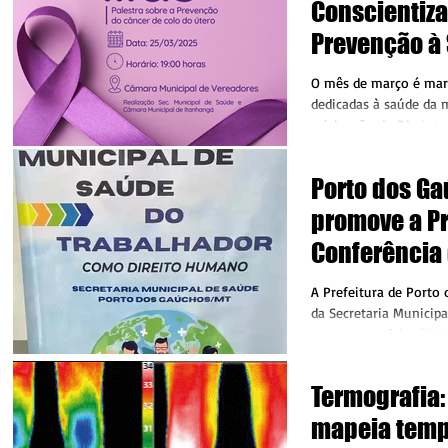
Conscientiza
Prevenção à
Mulher
O mês de março é mar
dedicadas à saúde da m
celebração do Dia Int
08 de março, mas...
Porto dos G
promove a P
Conferência
Trabalhador
A Prefeitura de Porto
da Secretaria Municipa
nesta sexta-feira (14.0
Conferência...
Termografia: Exame qu
mapeia temp