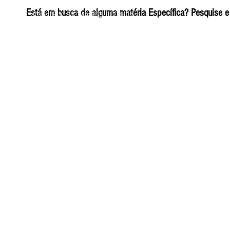
ELIZANGELA TRINDADE FOLHA PUBLICIDADE
Está em busca de alguma matéria Específica? Pesquise e 
CNPJ/PIX: 32.744.303/0001-05 Contato: 