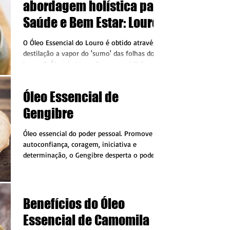
abordagem holística para
Saúde e Bem Estar: Louro
O Óleo Essencial do Louro é obtido através da
destilação a vapor do 'sumo' das folhas do
louro. O Óleo de Louro (Laurus nobilis)
também é...
Óleo Essencial de
Gengibre
Óleo essencial do poder pessoal. Promove a
autoconfiança, coragem, iniciativa e
determinação, o Gengibre desperta o poder
latente em nós....
Benefícios do Óleo
Essencial de Camomila