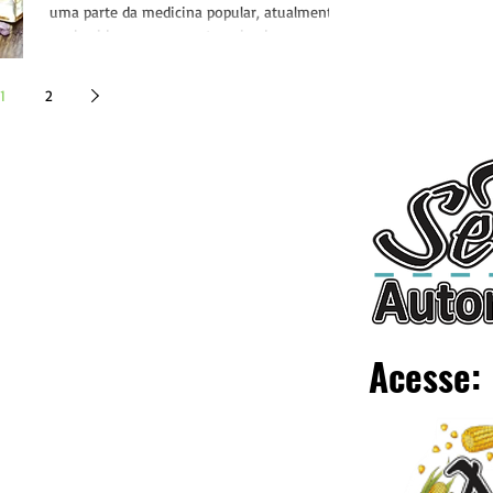
uma parte da medicina popular, atualmente
conhecida como aromaterapia, de
conhecimento muito...
1
2
Acesse: