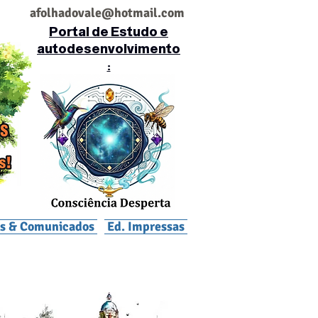
af
olhadovale@hotmail.com
Portal de Estudo e
autodesenvolvimento
:
is & Comunicados
Ed. Impressas