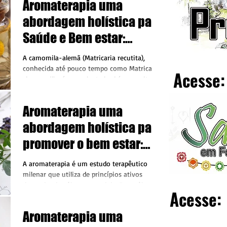
Aromaterapia uma
abordagem holística para
Saúde e Bem estar:
Camomila
A camomila-alemã (Matricaria recutita),
conhecida até pouco tempo como Matricaria
Acesse:
chamomilla, é uma planta herbácea muito
utilizada desde...
Aromaterapia uma
abordagem holística para
promover o bem estar:
Erva Doce
A aromaterapia é um estudo terapêutico
milenar que utiliza de princípios ativos
denominados óleos essenciais. Esses óleos
Acesse:
são extraídos...
Aromaterapia uma