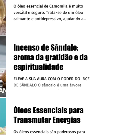
O óleo essencial de Camomila é muito
versátil e seguro. Trata-se de um óleo
calmante e antidepressivo, ajudando a
combater a insônia,...
Incenso de Sândalo:
aroma da gratidão e da
espiritualidade
ELEVE A SUA AURA COM O PODER DO INCENSO
DE SÂNDALO O sândalo é uma árvore
considerada sagrada na Índia. Ao ser cortada,
ela libera...
Óleos Essenciais para
Transmutar Energias
Os óleos essenciais são poderosos para