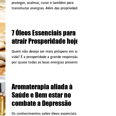
proteger, acalmar, curar e também para
transmutar energias. Além das propriedades
terapêuticas...
7 Óleos Essenciais para
atrair Prosperidade hoje
Quem não deseja ser mais próspero em sua
vida? É a prosperidade a grande responsável
por quase todas as boas energias presentes
em sua...
Aromaterapia aliada à
Saúde e Bem estar no
combate a Depressão
Os conhecimentos sobre óleos essenciais são