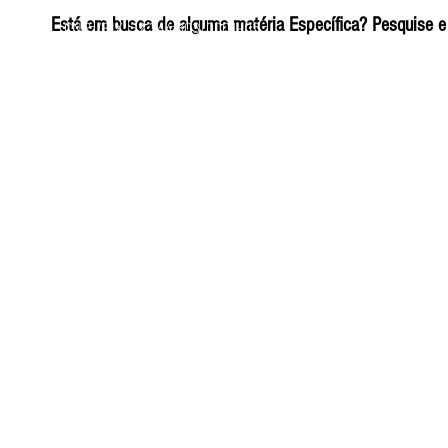
ELIZANGELA TRINDADE FOLHA PUBLICIDADE
Está em busca de alguma matéria Específica? Pesquise e 
CNPJ/PIX: 32.744.303/0001-05 Contato: 