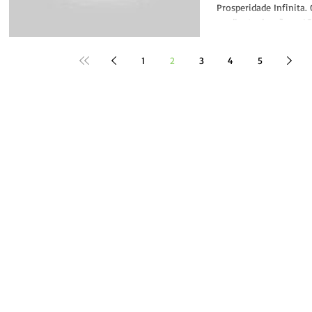
Prosperidade Infinita.
mediante doações. ✔C
com qualquer valor...
1
2
3
4
5