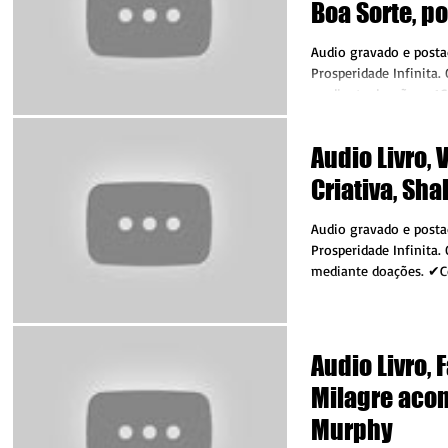
Boa Sorte, p
Feu
Audio gravado e posta
Prosperidade Infinita. O canal é mantido
mediante doações. ✔C
com qualquer valor...
Audio Livro, 
Criativa, Sha
Audio gravado e posta
Prosperidade Infinita.
mediante doações. ✔C
com qualquer valor...
Audio Livro, 
Milagre acon
Murphy