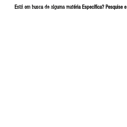
ELIZANGELA TRINDADE FOLHA PUBLICIDADE
Está em busca de alguma matéria Específica? Pesquise e 
CNPJ/PIX: 32.744.303/0001-05 Contato: 