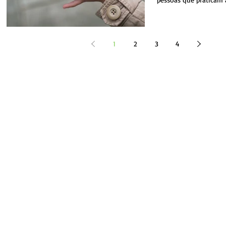
o seu grau...
1
2
3
4