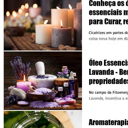
Conheça os 
essenciais m
para Curar, 
amenizar cic
Cicatrizes em partes 
coisa nova hoje em dia
cicatrizes são feias e
escolha,...
Óleo Essenci
Lavanda - Be
propriedade
fitoenergéti
No campo da Fitoenergi
Lavanda, incentiva a e
para dizer as coisas, 
equilíbrio...
Aromaterapi