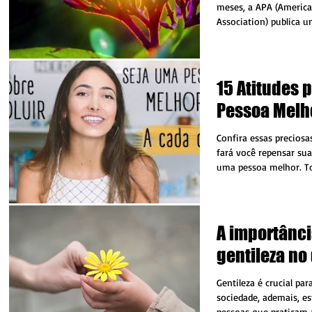
meses, a APA (America
Association) publica u
musicologia...
15 Atitudes 
Pessoa Melh
Confira essas preciosa
fará você repensar sua
uma pessoa melhor. To
toda...
A importânci
gentileza no
Gentileza é crucial pa
sociedade, ademais, 
pessoas que praticam