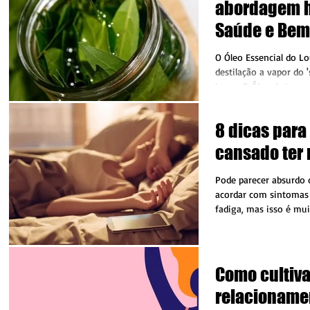
abordagem h
Saúde e Bem 
O Óleo Essencial do Lo
destilação a vapor do 
louro. O Óleo de Louro
também é...
8 dicas para
cansado ter 
Pode parecer absurdo
acordar com sintomas 
fadiga, mas isso é m
que se...
Como cultiv
relacioname