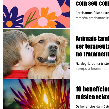
com seu cor
Precisamos falar sobr
também precisamos le
ser a consequência de
qualidade de vida...
Animais ta
ser terapeut
no tratamen
doenças
Na alegria ou na trist
doença. O juramento 
encaixa muito bem na 
de...
10 benefício
música rela
Os benefícios da músic