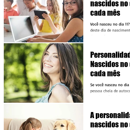
nascidos no 
cada mês
Você nasceu no dia 11?
deste dia de nascimen
de acordo com a numerologia.
DIA...
Personalida
Nascidos no 
cada mês
Se você nasceu no dia
pessoa cheia de autoc
para isso: é independ
desempenho...
A personali
nascidos no 