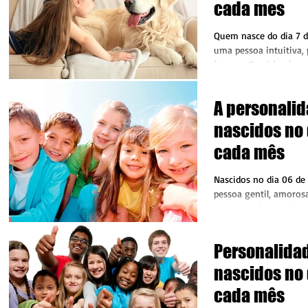
cada mes
Quem nasce do dia 7 
uma pessoa intuitiva, 
íntegra. Também é um
indivíduos altamente...
A personali
nascidos no 
cada mês
Nascidos no dia 06 de
pessoa gentil, amoros
compreensiva e todos
logo de cara essas...
Personalida
nascidos no 
cada mês