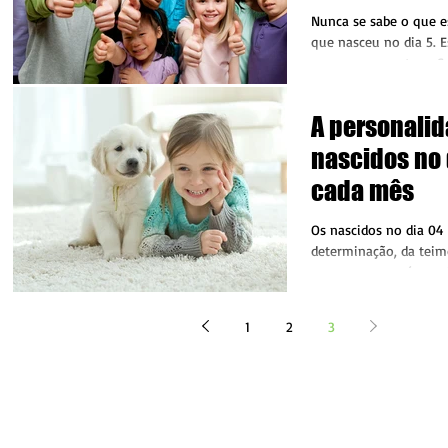
Nunca se sabe o que e
que nasceu no dia 5. Está sempre pronta para
uma nova aventura. Se
com...
A personali
nascidos no 
cada mês
Os nascidos no dia 04
determinação, da teim
perseverança até a rea
objetivos...
1
2
3