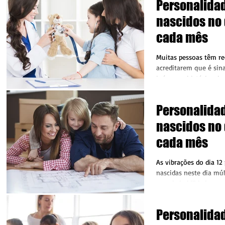
Personalida
nascidos no 
cada mês
Muitas pessoas têm rec
acreditarem que é sin
inúmeras histórias de
no dia 13,...
Personalida
nascidos no 
cada mês
As vibrações do dia 12
nascidas neste dia múl
grande habilidade par
persuasão....
Personalida