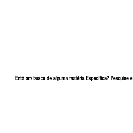
ELIZANGELA TRINDADE FOLHA PUBLICIDADE
Está em busca de alguma matéria Específica? Pesquise e 
CNPJ/PIX: 32.744.303/0001-05 Contato: 