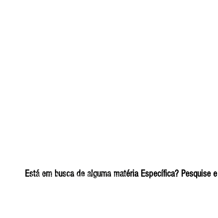
ELIZANGELA TRINDADE FOLHA PUBLICIDADE
Está em busca de alguma matéria Específica? Pesquise e 
CNPJ/PIX: 32.744.303/0001-05 Contato: 