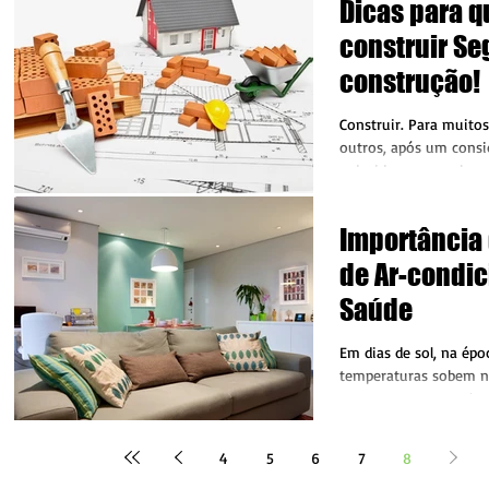
Dicas para q
construir Se
construção!
Construir. Para muitos
outros, após um consi
e devido acompanhame
empreendi
Importância 
de Ar-condic
Saúde
Em dias de sol, na épo
temperaturas sobem nas
para contornar o calor
optamos por...
4
5
6
7
8