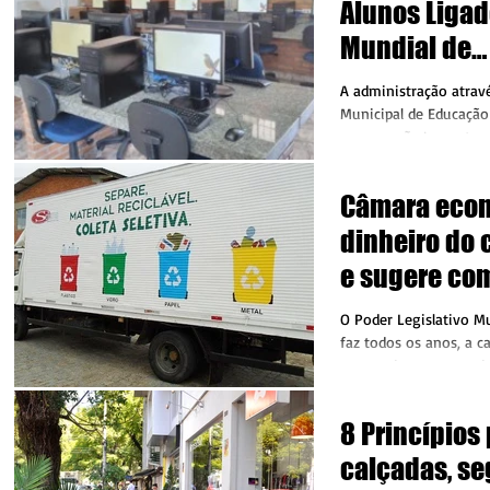
Alunos Ligad
Mundial de
Computador
A administração atravé
Municipal de Educação 
recuperação/manuten
que servem como base 
Câmara eco
dinheiro do 
e sugere co
caminhão de 
O Poder Legislativo Mu
faz todos os anos, a ca
economiza recursos do
duodécimo....
8 Princípios 
calçadas, se