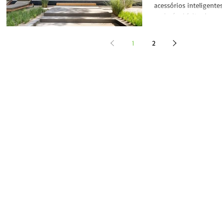
acessórios inteligente
no imóvel feito de peç
startup...
1
2