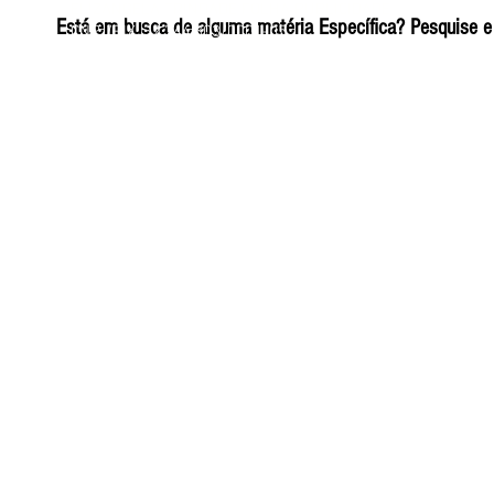
ELIZANGELA TRINDADE FOLHA PUBLICIDADE
Está em busca de alguma matéria Específica? Pesquise e 
CNPJ/PIX: 32.744.303/0001-05 Contato: 