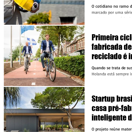
O cotidiano no ramo da
marcado por uma série
portanto, uma série de
cuidados que devem...
Primeira cicl
fabricada de
reciclado é 
Quando se trata de sus
Holanda está sempre inovando.
novidade vem de Zwoll
ganhou várias...
Startup brasi
casa pré-fab
inteligente
rápida
O projeto reúne materia