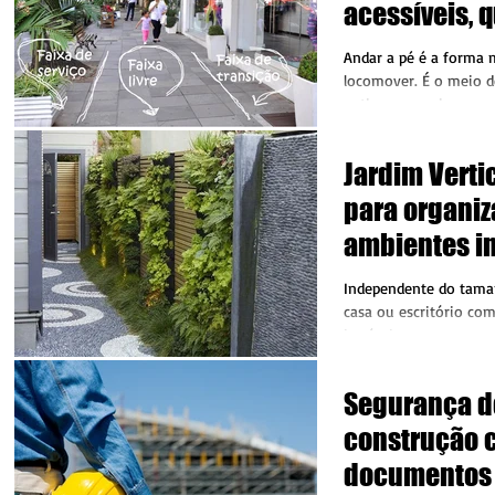
acessíveis, 
precisam sa
Andar a pé é a forma 
locomover. É o meio d
antigo e o mais reco
e não tem...
Jardim Verti
para organizar jardin
ambientes in
externos
Independente do tama
casa ou escritório com
incríveis e um espaço 
ou...
Segurança d
construção ci
documentos 