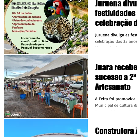
Juruena divu
festividades
celebração 
do Municipi
Juruena divulga as fes
celebração dos 35 ano
Municipio de Juruena 
Prefeito Manoel...
Juara receb
sucesso a 2ª
Artesanato
A Feira foi promovida 
Municipal de Cultura d
Desenvolvimento Econ
Juara No...
Construtora