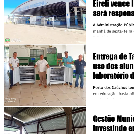
Eireli vence 
será respons
reforma da F
A Administração Públic
Municipal
manhã de sexta-feira (05.05) o
licitatórios para a con
Entrega de T
uso dos alun
laboratório d
Gustavo Adol
Porto dos Gaúchos te
em educação, basta olh
creche da cidade para
gestão do...
Gestão Muni
investindo 