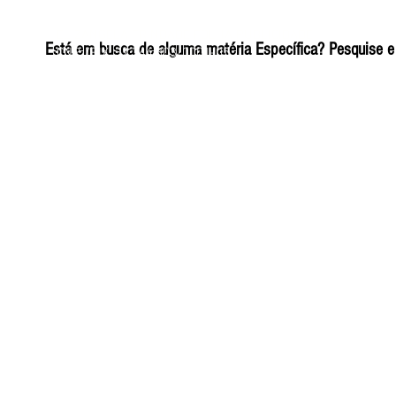
ELIZANGELA TRINDADE FOLHA PUBLICIDADE
Está em busca de alguma matéria Específica? Pesquise e 
CNPJ/PIX: 32.744.303/0001-05 Contato: 