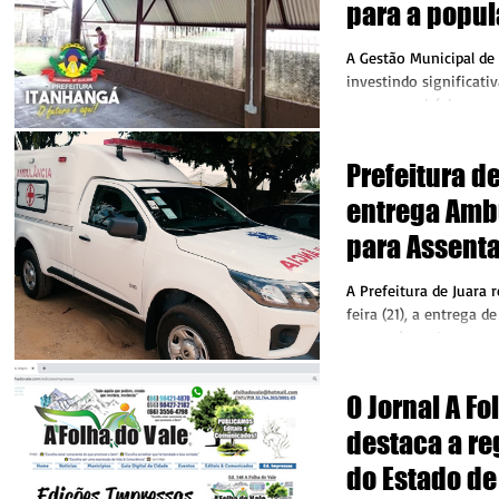
para a popu
Itanhangá
A Gestão Municipal d
investindo significat
para o município, um 
a Reforma da...
Prefeitura d
entrega Amb
para Assenta
Vale do Arin
A Prefeitura de Juara 
feira (21), a entrega
que será usada para a
moradores do...
O Jornal A Fo
destaca a re
do Estado de