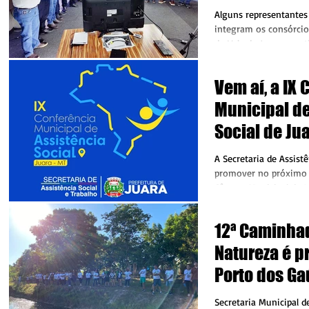
atuação em 
Alguns representantes
integram os consórcio
do Vale do Juruena estive
09/06...
Vem aí, a IX
Municipal de
Social de Ju
A Secretaria de Assistê
promover no próximo 
Câmara Municipal de Ju
12ª Caminha
Natureza é 
Porto dos G
Secretaria Municipal 