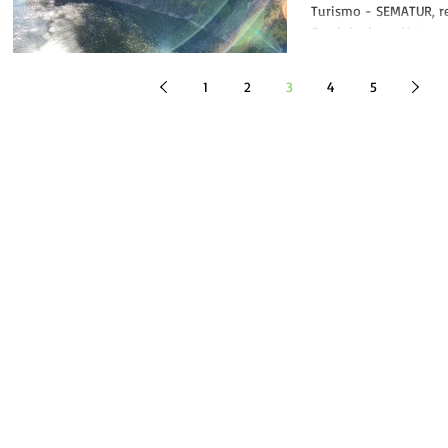
Turismo - SEMATUR, re
Caminhada na Naturez
Prefeitura Municipal de
1
2
3
4
5