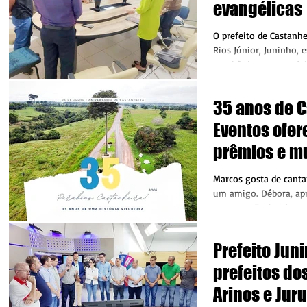
evangélicas
O prefeito de Castanhe
Rios Júnior, Juninho, 
manhã desta sexta-feir
35 anos de C
Eventos ofe
prêmios e mu
Marcos gosta de cantar
um amigo. Débora, apre
natureza. Evelyn é um
sua beleza....
Prefeito Jun
prefeitos do
Arinos e Jur