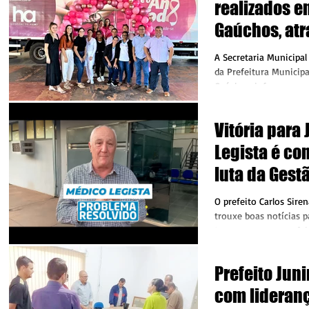
realizados e
Gaúchos, atr
Carreta de B
A Secretaria Municipa
da Prefeitura Municipa
Gaúchos, informa que 
junho a...
Vitória para
Legista é co
luta da Gest
O prefeito Carlos Sire
trouxe boas notícias p
Juara nesta quarta-feir
Carlos...
Prefeito Jun
com lideran