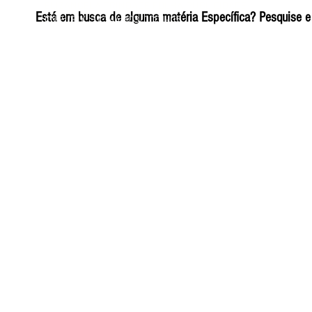
ELIZANGELA TRINDADE FOLHA PUBLICIDADE
Está em busca de alguma matéria Específica? Pesquise e 
CNPJ/PIX: 32.744.303/0001-05 Contato: 