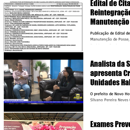
Edital de Cit
Reintegraçã
Manutenção 
favor de Dan
Publicação de Edital d
Cardoso, Ari
Manutenção de Posse, 
Rodrigues Cardoso, c
JUDICIÁRIO DO...
Analista da 
apresenta Cr
Unidades Ha
em Novo Hori
O prefeito de Novo Ho
Norte
Silvano Pereira Neves
tarde de terça-feira, 
da...
Exames Preve