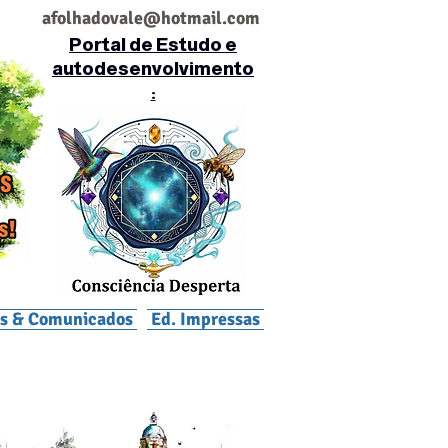
af
olhadovale@hotmail.com
Portal de Estudo e
autodesenvolvimento
:
is & Comunicados
Ed. Impressas