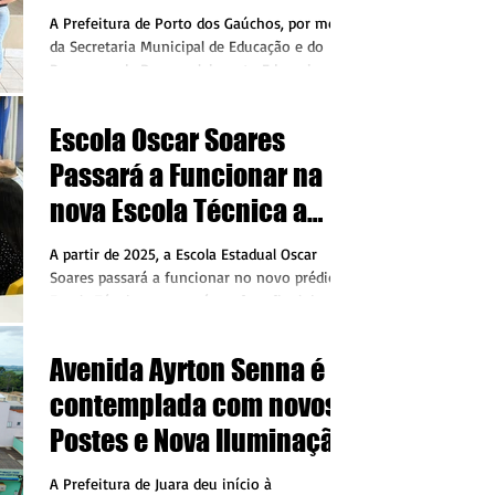
processo da
A Prefeitura de Porto dos Gaúchos, por meio
Alfabetização’’
da Secretaria Municipal de Educação e do
Programa de Desenvolvimento Educacional
Alfabetiza...
Escola Oscar Soares
Passará a Funcionar na
nova Escola Técnica a
Partir de 2025
A partir de 2025, a Escola Estadual Oscar
Soares passará a funcionar no novo prédio da
Escola Técnica, que está em fase final de...
Avenida Ayrton Senna é
contemplada com novos
Postes e Nova Iluminação
em LED
A Prefeitura de Juara deu início à