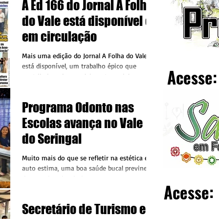
A Ed 166 do Jornal A Folha
do Vale está disponível e
em circulação
Mais uma edição do Jornal A Folha do Vale
está disponível, um trabalho épico que
Acesse:
contribui ao desenvolvimento social,
documentando...
Programa Odonto nas
Escolas avança no Vale
do Seringal
Muito mais do que se refletir na estética e na
auto estima, uma boa saúde bucal previne
doenças bucais, ajuda a manter a
Acesse:
mastigação...
Secretário de Turismo e