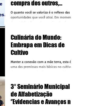
compra dos outros,
interfira na percepção do
O quanto você se valoriza é o reflexo das
valor dos seus serviços e
oportunidades que você atrai. Em momentos
de restrições financeiras, muitos de nós
produtos
enfrentamos...
Culinária do Mundo:
Embrapa em Dicas de
Cultivo
Manter a conexão com a mãe terra, esta é
uma das premissas mais básicas no cultivo de
plantas e preparo de alimentos, considerando
que...
3° Seminário Municipal
de Alfabetização
‘’Evidencias e Avanços no