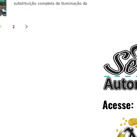
substituição completa da iluminação da
Avenida Ayrton Senna! Estão sendo retirados
os postes e...
1
2
Acesse: