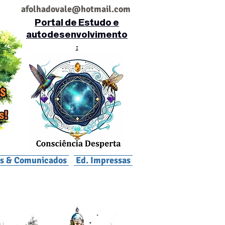
af
olhadovale@hotmail.com
Portal de Estudo e
autodesenvolvimento
:
is & Comunicados
Ed. Impressas