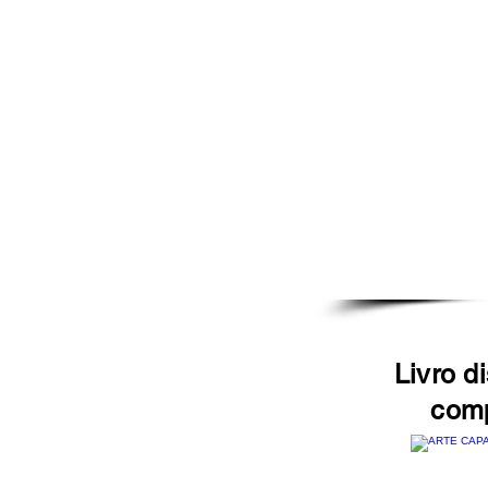
Livro d
comp