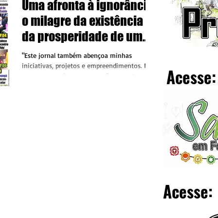
Uma afronta à ignorância:
o milagre da existência e
da prosperidade de um
jornal que é nosso
"Este jornal também abençoa minhas
iniciativas, projetos e empreendimentos. Por
Acesse:
essas — e muitas outras razões — o Jornal A
Folha do...
Acesse: