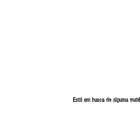
ELIZANGELA TRINDADE
Está em busca de alguma matéri
CNPJ/PIX: 32.744.30