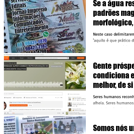
Se a água re
padrões mag
morfológico,
também é tu
Neste caso delimitarem
universo
'aquilo é que prático d
campo empresarial, com
social....
Gente próspe
condiciona e
melhor, de si 
exige seus d
Seres humanos reconh
alheia. Seres humano
e a dedicação alheia n
e...
Somos nós u