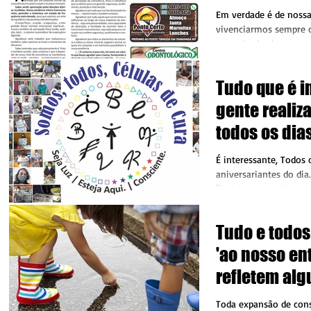
Em verdade é de nossa
vivenciarmos sempre 
na mais absoluta tranq
consciência e de...
Tudo que é i
gente realiza
todos os dia
É interessante, Todos 
aniversariantes do di
"TUDO AQUILO DE QUE
CONSCIÊNCIA, ESTÁ...
Tudo e todos
'ao nosso en
refletem al
de nosso ser
Toda expansão de cons