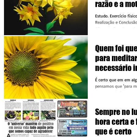
razão e a mo
na realizaçã
Estudo. Exercício físic
Realização e Conclusão
Alimentação adequada.
adequadas...
Quem foi que
para meditar
necessário i
estátua?
É certo que em em a
pensamos que 'para me
sentar-se de forma er
Pois, mais a...
Sempre no lu
hora certa e
que é certo