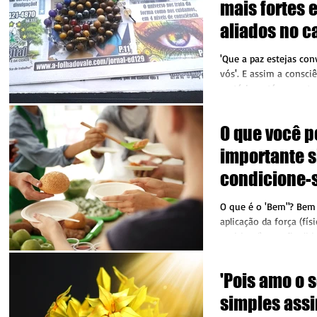
mais fortes 
aliados no 
evolução diá
'Que a paz estejas con
vós'. E assim a consci
matéria, está presente
chega...
O que você p
importante s
condicione-
no que prom
O que é o 'Bem"? Bem 
aplicação da força (fís
espiritual) com finalida
'Pois amo o s
simples assi