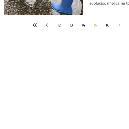
fortalecer
evolução, implica na 
de si', implica em aut
autoanálise,...
12
13
14
15
16