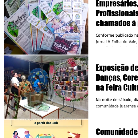
Empresários, 
Profissionai
chamados à 
ativamente e
Conforme publicado na
Cultural
Jornal A Folha do Vale
e profissionais da reg
de...
Exposição de
Danças, Core
na Feira Cul
Juara, Expre
Na noite de sábado, di
artísticas c
comunidade juarense 
acompanhar um pouco 
pela Aldir Bl
promovidos pelos artist
Gustavo
Comunidade