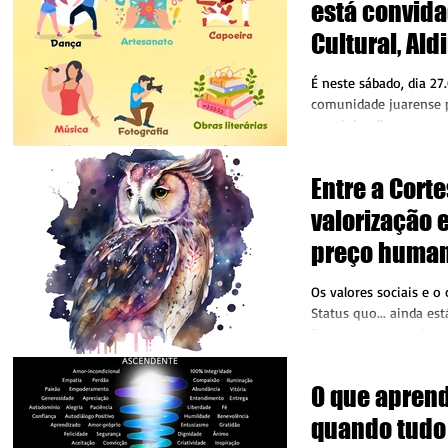
está convida
Cultural, Ald
na Praça dos
É neste sábado, dia 27
Colonizador
comunidade juarense 
prestigiar diversas exp
culturais,...
Entre a Corte
valorização e
preço human
humano? Livr
Os valores sociais e 
Status quo... ainda es
fazem perguntas de se é
bem, se está...
O que aprend
quando tudo