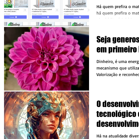
estão dispon
Há quem prefira o mater
há quem prefira o mater
obra(s) literária(s) impr
Seja generos
em primeiro 
Dinheiro, é uma energi
mecanismo que utiliz
Valorização e reconhe
contribuição alheia à...
O desenvolv
tecnológico 
desenvolvim
Consciência
Há na atualidade diver