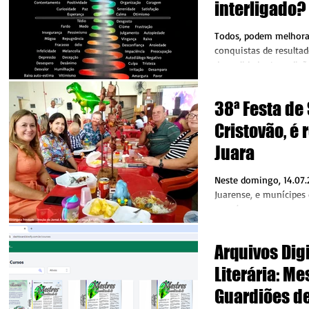
interligado?
otimiza o nív
Todos, podem melhora
consciência
conquistas de resultad
de realidades/ condiçõe
ao...
38ª Festa de
Cristovão, é 
Juara
Neste domingo, 14.07
Juarense, e munícipes 
se reúnem em moment
na 38ª Festa...
Arquivos Dig
Literária: Me
Guardiões de 