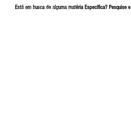
ELIZANGELA TRINDADE FOLHA PUBLICIDADE
Está em busca de alguma matéria Específica? Pesquise e 
CNPJ/PIX: 32.744.303/0001-05 Contato: 