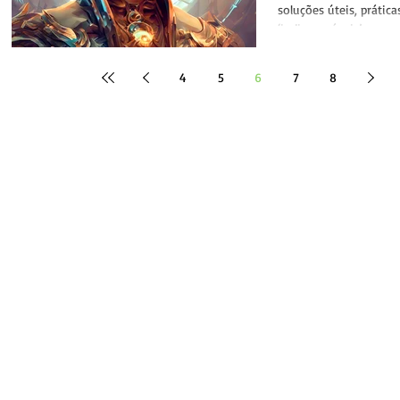
sociedade
soluções úteis, prática
‘indispensáveis’, em no
apenas...
4
5
6
7
8