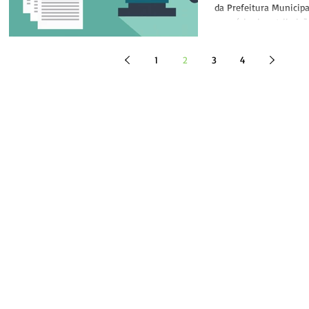
câmaras
da Prefeitura Municipa
exercício das atribuiç
Portaria n.º...
1
2
3
4