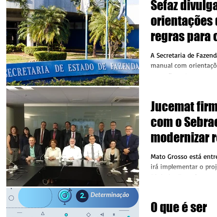
Sefaz divul
orientações
regras para 
ICMS
A Secretaria de Fazen
manual com orientaçõ
procedimentos a sere
apuração do Imposto so
Jucemat fir
com o Sebra
modernizar r
mercantil
Mato Grosso está entr
irá implementar o pr
Digital – Transforman
Empresas nos...
O que é ser