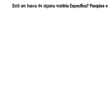
ELIZANGELA TRINDADE FOLHA PUBLICIDADE
Está em busca de alguma matéria Específica? Pesquise e 
CNPJ/PIX: 32.744.303/0001-05 Contato: 