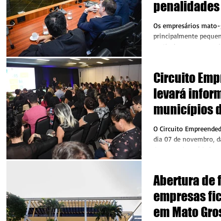
penalidades
contribuinte
Os empresários mato-
principalmente pequen
partir de agora a possi
sua situação, no...
Circuito Em
levará infor
municípios d
Juruena
O Circuito Empreended
dia 07 de novembro, da
O evento levará infor
para quem...
Abertura de f
empresas fic
em Mato Gro