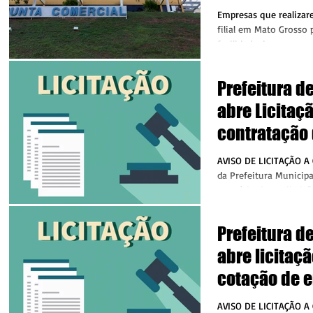
integração 
Empresas que realizar
filial em Mato Grosso
facilidade de apenas u
conta da...
Prefeitura d
abre Licitaç
contratação
fornecedora 
AVISO DE LICITAÇÃO A
concreto
da Prefeitura Municipa
exercício das atribuiç
Portaria n.º...
Prefeitura d
abre licitaç
cotação de 
fornecedora
AVISO DE LICITAÇÃO A