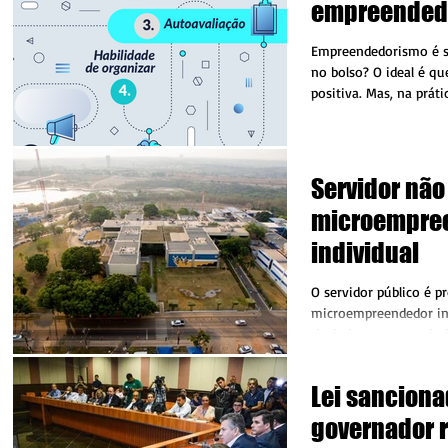
empreended
Empreendedorismo é s
no bolso? O ideal é qu
positiva. Mas, na prát
assim. Muita...
Servidor não
microempre
individual
O servidor público é p
microempreendedor ind
titularizar empresa ind
responsabilidade...
Lei sanciona
governador 