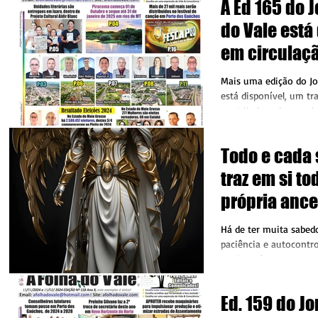
A Ed 165 do J
do Vale está
em circulaç
Mais uma edição do Jo
está disponível, um tr
contribui ao desenvolv
documentando...
Todo e cada
traz em si to
própria ance
consciência
Há de ter muita sabedo
evolução a e
paciência e autocontr
mulheres' que se lanç
próprias ar
edificar Recursos,...
Ed. 159 do Jo