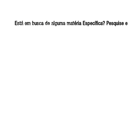
ELIZANGELA TRINDADE FOLHA PUBLICIDADE
Está em busca de alguma matéria Específica? Pesquise e 
CNPJ/PIX: 32.744.303/0001-05 Contato: 