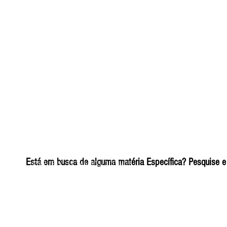
ELIZANGELA TRINDADE FOLHA PUBLICIDADE
Está em busca de alguma matéria Específica? Pesquise e 
CNPJ/PIX: 32.744.303/0001-05 Contato: 