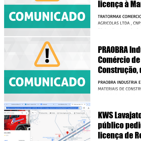
licença à M
reparação m
TRATORMAX COMERCIO
veículos au
AGRICOLAS LTDA , CNPJ
50, localizada na Av Ayrton Senna, parte da
chácara 67, no...
PRAOBRA Indu
Comércio de 
Construção, 
torna públic
PRAOBRA INDUSTRIA E
licença à ex
MATERIAIS DE CONSTR
14.219.585/0001-40, t
argila, areia
requereu à SECRETARIA
KWS Lavajato
público pedi
licença de R