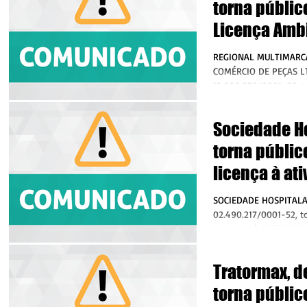
torna públic
Licença Amb
Regularizaç
REGIONAL MULTIMARCA
empresa Juí
COMÉRCIO DE PEÇAS LT
12.086.978/0001-05, t
Multimarcas 
requereu junto a DELF
de reparaçã
Sociedade Ho
manutenção
torna públic
veículos au
licença à at
atendimento 
SOCIEDADE HOSPITALA
em Juína MT
02.490.217/0001-52, t
requereu à SECRETARI
AMBIENTE (SEMA) de...
Tratormax, d
torna públic