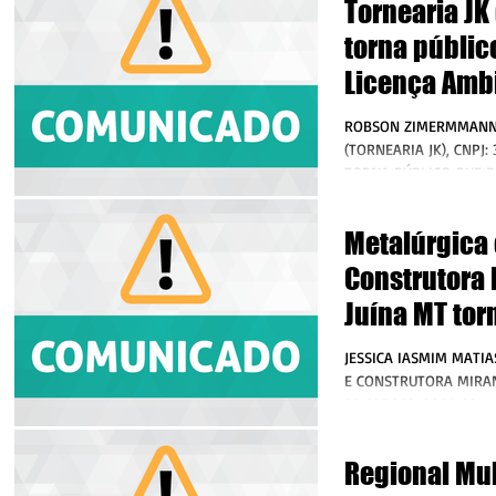
Tornearia JK 
torna públic
Licença Ambi
serviços de 
ROBSON ZIMERMMANN
solda e torn
(TORNEARIA JK), CNPJ:
TORNA PÚBLICO QUE R
DELFAM – DEPARTAMEN
Metalúrgica 
Construtora 
Juína MT tor
pedido de L
JESSICA IASMIM MATIA
Ambiental à 
E CONSTRUTORA MIRAND
28.635.352/0001-32, t
de Esquadri
REQUEREU JUNTO A DEL
Regional Mu