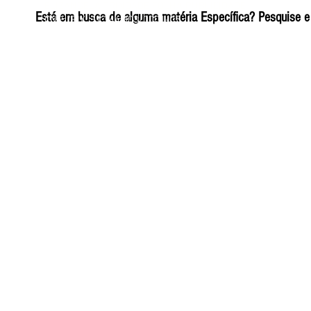
ELIZANGELA TRINDADE FOLHA PUBLICIDADE
Está em busca de alguma matéria Específica? Pesquise e 
CNPJ/PIX: 32.744.303/0001-05 Contato: 