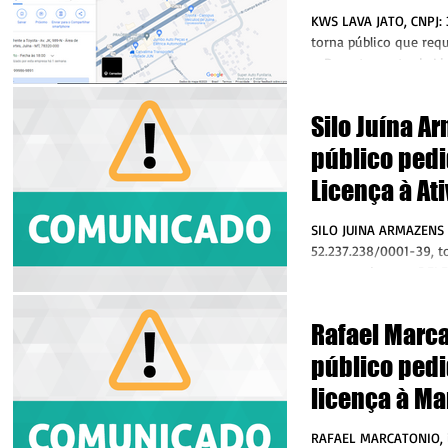
do Cirilo Lav
KWS LAVA JATO, CNPJ:
Juína MT
torna público que req
– Departamento de Li
Fiscalização de...
Silo Juína A
público pedi
Licença à At
Pós Colheita
SILO JUINA ARMAZENS 
rações
52.237.238/0001-39, t
requereu junto a DEL
Licenciamento e...
Rafael Marca
público pedi
licença à Ma
Florestal na F
RAFAEL MARCATONIO, i