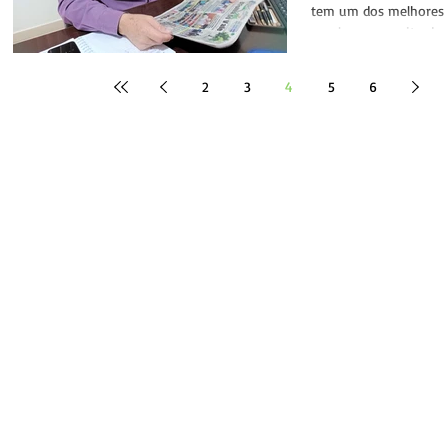
tem um dos melhores 
escolar no quesito de 
últimos...
2
3
4
5
6