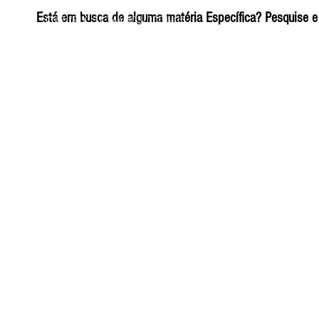
ELIZANGELA TRINDADE FOLHA PUBLICIDADE
Está em busca de alguma matéria Específica? Pesquise e 
CNPJ/PIX: 32.744.303/0001-05 Contato: 