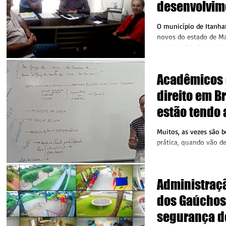
desenvolvim
localidade
O município de Itanh
novos do estado de Ma
prefeito, Edu Pascosk
seu...
Acadêmicos 
direito em B
estão tendo 
matéria de p
Muitos, as vezes são 
juridica
prática, quando vão d
na massa” descobre qu
Administraçã
dos Gaúchos
segurança d