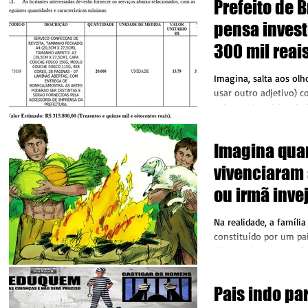
Prefeito de 
pensa invest
300 mil rea
edição de rev
Imagina, salta aos ol
Autopromoç
usar outro adjetivo) c
pelo atual prefeito de 
Imagina quan
vivenciaram
ou irmã inve
ciumenta em
Na realidade, a famíl
constituído por um pa
filhos (as), uma relaçã
na...
Pais indo pa