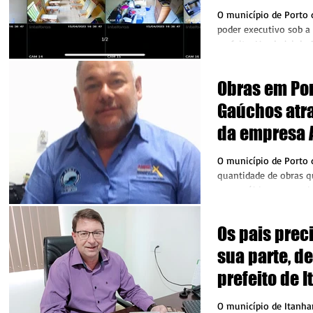
escolares e 
O município de Porto 
poder executivo sob a
prefeito, Vanderlei de 
Obras em Por
Gaúchos atra
da empresa 
Macapá à lo
O município de Porto 
quantidade de obras q
nestes últimos anos, i
médio porte,...
Os pais prec
sua parte, d
prefeito de 
Pascoski
O município de Itanh