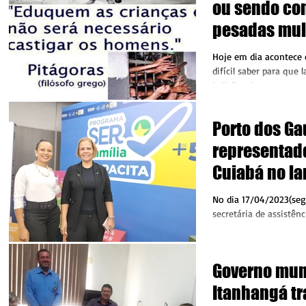
ou sendo co
pesadas mult
de seus filh
Hoje em dia acontece 
adolescente
difícil saber para que 
baile”, pois as vezes,
mãos de...
Porto dos Ga
representado
Cuiabá no l
programa Ser
No dia 17/04/2023(segu
Capacita
secretária de assistênci
Moura, acompanhada da
Machado de...
Governo mun
Itanhangá tr