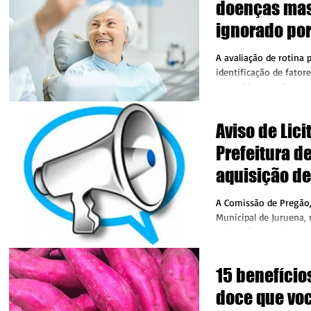
doenças mas
ignorado por
A avaliação de rotina p
identificação de fator
como hipertensão, pro
alguns tipos de...
Aviso de Lici
Prefeitura d
aquisição d
alimentícios
A Comissão de Pregão,
Municipal de Juruena, 
atribuições que lhe co
049/2022, torna...
15 benefício
doce que voc