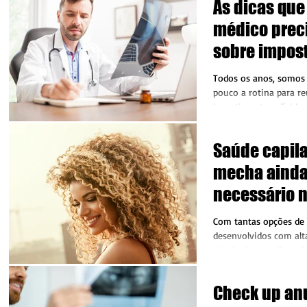
As dicas que
médico prec
sobre impos
Todos os anos, somos
pouco a rotina para r
investimentos, dívidas
longo do...
Saúde capilar
mecha ainda
necessário n
atuais?
Com tantas opções de
desenvolvidos com alt
tricologista explica a 
mecha para...
Check up anu