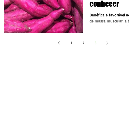
conhecer
Benéfica e favorável
de massa muscular, a 
traz benefícios não só 
1
2
3