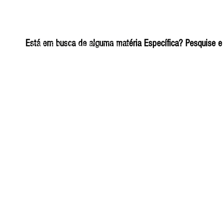
ELIZANGELA TRINDADE FOLHA PUBLICIDADE
Está em busca de alguma matéria Específica? Pesquise e 
CNPJ/PIX: 32.744.303/0001-05 Contato: 